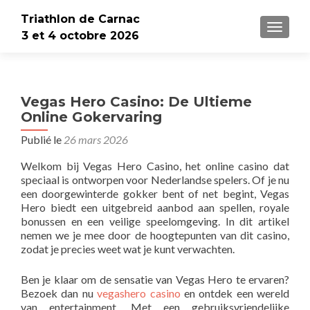
Triathlon de Carnac
AFFICH
3 et 4 octobre 2026
Vegas Hero Casino: De Ultieme
Online Gokervaring
Publié le
26 mars 2026
Welkom bij Vegas Hero Casino, het online casino dat
speciaal is ontworpen voor Nederlandse spelers. Of je nu
een doorgewinterde gokker bent of net begint, Vegas
Hero biedt een uitgebreid aanbod aan spellen, royale
bonussen en een veilige speelomgeving. In dit artikel
nemen we je mee door de hoogtepunten van dit casino,
zodat je precies weet wat je kunt verwachten.
Ben je klaar om de sensatie van Vegas Hero te ervaren?
Bezoek dan nu
vegashero casino
en ontdek een wereld
van entertainment. Met een gebruiksvriendelijke