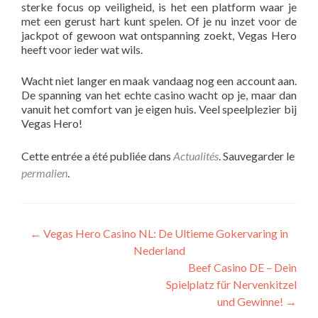
sterke focus op veiligheid, is het een platform waar je
met een gerust hart kunt spelen. Of je nu inzet voor de
jackpot of gewoon wat ontspanning zoekt, Vegas Hero
heeft voor ieder wat wils.
Wacht niet langer en maak vandaag nog een account aan.
De spanning van het echte casino wacht op je, maar dan
vanuit het comfort van je eigen huis. Veel speelplezier bij
Vegas Hero!
Cette entrée a été publiée dans
Actualités
. Sauvegarder le
permalien
.
←
Vegas Hero Casino NL: De Ultieme Gokervaring in
Nederland
Beef Casino DE – Dein
Spielplatz für Nervenkitzel
und Gewinne!
→