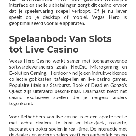
interface en snelle uitbetalingen zorgt dit casino ervoor
dat je speelervaring soepel verloopt. Of je nu liever
speelt op je desktop of mobiel, Vegas Hero is
geoptimaliseerd voor alle apparaten.
Spelaanbod: Van Slots
tot Live Casino
Vegas Hero Casino werkt samen met toonaangevende
softwareleveranciers zoals NetEnt, Microgaming en
Evolution Gaming. Hierdoor vind je een indrukwekkende
collectie gokkasten, tafelspellen en live casino games.
Populaire titels als Starburst, Book of Dead en Gonzo’s
Quest zijn uiteraard beschikbaar. Daarnaast biedt het
casino exclusieve spellen die je nergens anders
tegenkomt.
Voor liefhebbers van live casino is er een aparte sectie
met echte dealers. Je kunt er blackjack, roulette,
baccarat en poker spelen in real-time. De interactie met
de dealers en andere spelers geeft een authentiek casino