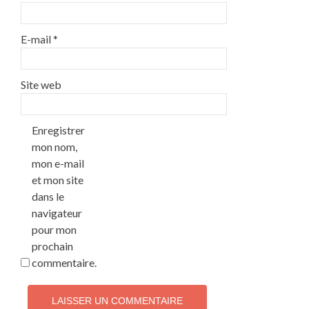
E-mail
*
Site web
Enregistrer
mon nom,
mon e-mail
et mon site
dans le
navigateur
pour mon
prochain
commentaire.