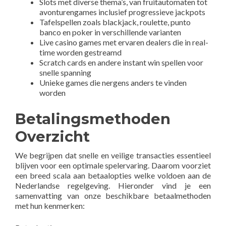
Slots met diverse thema’s, van fruitautomaten tot
avonturengames inclusief progressieve jackpots
Tafelspellen zoals blackjack, roulette, punto
banco en poker in verschillende varianten
Live casino games met ervaren dealers die in real-
time worden gestreamd
Scratch cards en andere instant win spellen voor
snelle spanning
Unieke games die nergens anders te vinden
worden
Betalingsmethoden
Overzicht
We begrijpen dat snelle en veilige transacties essentieel
blijven voor een optimale spelervaring. Daarom voorziet
een breed scala aan betaalopties welke voldoen aan de
Nederlandse regelgeving. Hieronder vind je een
samenvatting van onze beschikbare betaalmethoden
met hun kenmerken: