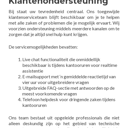
Klantenondersteuning
Bij staat uw tevredenheid centraal. Ons toegewijde
klantenserviceteam blijft beschikbaar om je te helpen
met alle zaken of problemen die je mogelijk ervaart. Wij
voorzien ondersteuning middels meerdere kanalen om te
zorgen dat je altijd snel hulp kunt krijgen.
De servicemogelijkheden bevatten:
Live chat functionaliteit die onmiddellijk
beschikbaar is tijdens kantooruren voor realtime
assistentie
E-mailsupport met ‘n gemiddelde reactietijd van
vier uur voor uitgebreidere vragen
Uitgebreide FAQ-sectie met antwoorden op de
meest voorkomende vragen
Telefoon helpdesk voor dringende zaken tijdens
kantooruren
Ons team bestaat uit opgeleide professionals die niet
alleen deskundig zijn op het gebied van technische