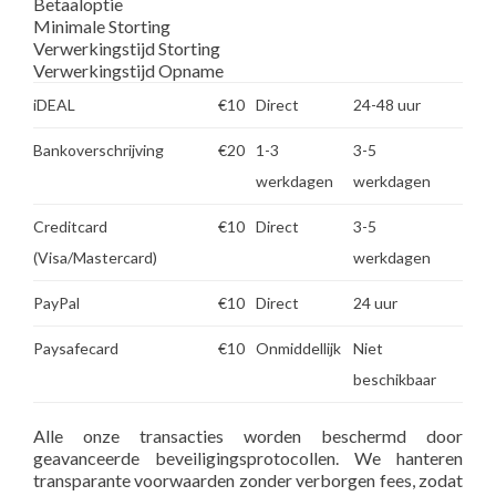
Betaaloptie
Minimale Storting
Verwerkingstijd Storting
Verwerkingstijd Opname
iDEAL
€10
Direct
24-48 uur
Bankoverschrijving
€20
1-3
3-5
werkdagen
werkdagen
Creditcard
€10
Direct
3-5
(Visa/Mastercard)
werkdagen
PayPal
€10
Direct
24 uur
Paysafecard
€10
Onmiddellijk
Niet
beschikbaar
Alle onze transacties worden beschermd door
geavanceerde beveiligingsprotocollen. We hanteren
transparante voorwaarden zonder verborgen fees, zodat