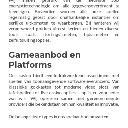
encryptietechnologie om alle gegevensoverdracht te
beveiligen. Bovendien worden alle onze spellen
regelmatig getest door onafhankelijke instanties om
eerlijke uitkomsten te waarborgen. Bij hanteren wij
verantwoord gokken uiterst serieus en bieden diverse
tools zoals stortingslimieten, tijdslimieten en
zelfuitsluitingsopties.
Gameaanbod en
Platforms
Ons casino biedt een indrukwekkend assortiment met
spellen van toonaangevende softwareleveranciers. Van
klassieke gokkasten tot moderne video slots, van
tafelspellen tot live casino opties – op is er voor ieder
wat wils. Wij opereren samen met gerenommeerde
providers die bekendstaan om hun kwaliteit en innovatie.
De belangrijkste types in ons spelaanbod omvatten: