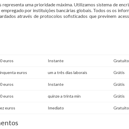
s representa uma prioridade máxima. Utilizamos sistema de encr
el empregado por instituições bancárias globais. Todos os os info
uardados através de protocolos sofisticados que previnem aces
0 euros
Instante
Gratuito
inquenta euros
um a três dias laborais
Grátis
0 euros
Instante
Grátis
0 euros
quinze a trinta min
Grátis
ez euros
Imediato
Gratuito
mentos