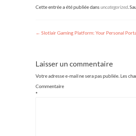
Cette entrée a été publiée dans
uncategorized
. S
←
Slotlair Gaming Platform: Your Personal Porta
Laisser un commentaire
Votre adresse e-mail ne sera pas publiée.
Les cha
Commentaire
*