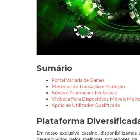
Sumário
Portal Variada de Games
Métodos de Transação e Proteção
Bónus e Promoções Exclusivas
Vivência Para Dispositivos Móveis Melh
Apoio ao Utilizador Qualificado
Plataforma Diversificad
Em nosso exclusivo cassino, disponibilizamos
desenvolvidos pelos melhores provedores da 