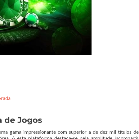
orada
a de Jogos
 uma gama impressionante com superior a de dez mil títulos de
área. A esta plataforma destaca-se pela amplitude incompará