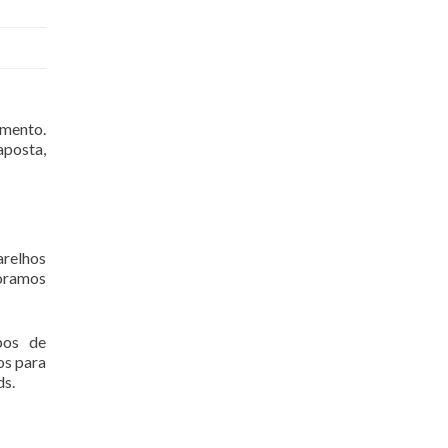
imento.
aposta,
arelhos
boramos
ipos de
os para
ds.