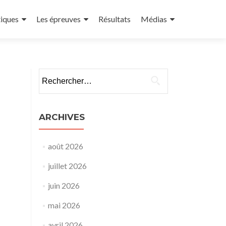
tiques
Les épreuves
Résultats
Médias
ARCHIVES
août 2026
juillet 2026
juin 2026
mai 2026
avril 2026