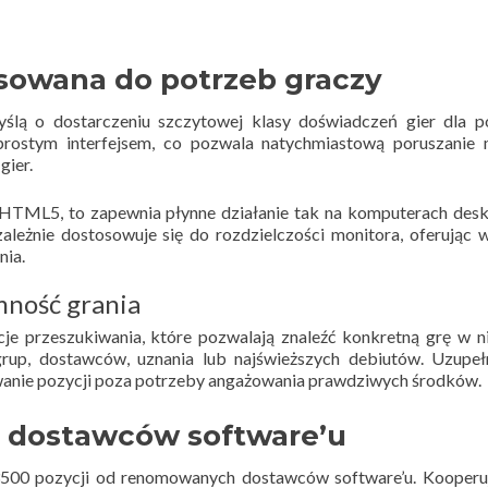
sowana do potrzeb graczy
ślą o dostarczeniu szczytowej klasy doświadczeń gier dla po
prostym interfejsem, co pozwala natychmiastową poruszanie 
gier.
HTML5, to zapewnia płynne działanie tak na komputerach deskt
zależnie dostosowuje się do rozdzielczości monitora, oferując
nia.
mność grania
e przeszukiwania, które pozwalają znaleźć konkretną grę w n
up, dostawców, uznania lub najświeższych debiutów. Uzupełn
wanie pozycji poza potrzeby angażowania prawdziwych środków.
 i dostawców software’u
3500 pozycji od renomowanych dostawców software’u. Kooperu