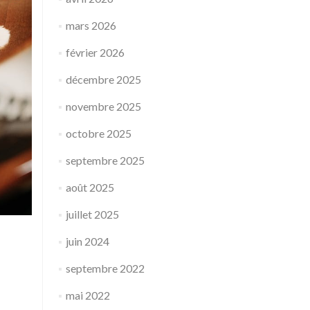
mars 2026
février 2026
décembre 2025
novembre 2025
octobre 2025
septembre 2025
août 2025
juillet 2025
juin 2024
septembre 2022
mai 2022