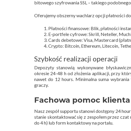
bitowego szyfrowania SSL – takiego podobnego 
Oferujemy obszerny wachlarz opcji płatności d
Płatności finansowe: Blik, płatności inst
E-portfele cyfrowe: Skrill, Neteller, Muc
Cards debetowe: Visa, Mastercard (płatni
Crypto: Bitcoin, Ethereum, Litecoin, Teth
Szybkość realizacji operacji
Depozyty stanowią wykonywane błyskawiczn
okresie 24-48 h od złożenia aplikacji, przy k
nawet do 12 hours. Minimalna suma wybrania
graczy.
Fachowa pomoc klienta
Nasz zespół supportu stanowi dostępny 24 hours 
stanie skontaktować się z zespołem przez czat 
do 4 h) lub form kontaktowy na portalu.