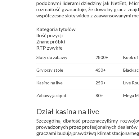
podobnymi liderami dziedziny jak NetEnt, Mic
rozmaitość gwarantuje, że dowolny gracz zna
współczesne sloty wideo z zaawansowanymi me
Kategoria tytułów
Ilość pozycji
Znane próbki
RTP zwykłe
Sloty do zabawy
2800+
Book of
Gry przy stole
450+
Blackjac
Kasino na live
250+
Live Rou
Zabawy jackpot
80+
Mega Mo
Dział kasina na live
Szczególną dbałość przeznaczyliśmy rozwojow
prowadzonych przez profesjonalnych dealerów w
graczami budują prawdziwą klimat stacjonarneg