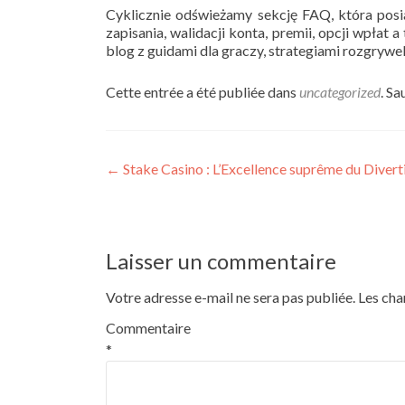
Cyklicznie odświeżamy sekcję FAQ, która posi
zapisania, walidacji konta, premii, opcji wp
blog z guidami dla graczy, strategiami rozgrywe
Cette entrée a été publiée dans
uncategorized
. S
←
Stake Casino : L’Excellence suprême du Diver
Laisser un commentaire
Votre adresse e-mail ne sera pas publiée.
Les cha
Commentaire
*