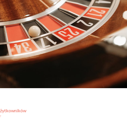
 użytkowników
r