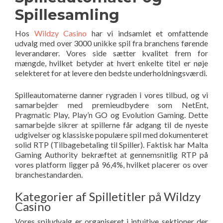
Spillesamling
Hos
Wildzy Casino
har vi indsamlet et omfattende
udvalg med over 3000 unikke spil fra branchens førende
leverandører. Vores side sætter kvalitet frem for
mængde, hvilket betyder at hvert enkelte titel er nøje
selekteret for at levere den bedste underholdningsværdi.
Spilleautomaterne danner rygraden i vores tilbud, og vi
samarbejder med premieudbydere som NetEnt,
Pragmatic Play, Play’n GO og Evolution Gaming. Dette
samarbejde sikrer at spillerne får adgang til de nyeste
udgivelser og klassiske populære spil med dokumenteret
solid RTP (Tilbagebetaling til Spiller). Faktisk har Malta
Gaming Authority bekræftet at gennemsnitlig RTP på
vores platform ligger på 96,4%, hvilket placerer os over
branchestandarden.
Kategorier af Spilletitler på Wildzy
Casino
Vores spiludvalg er organiseret i intuitive sektioner der