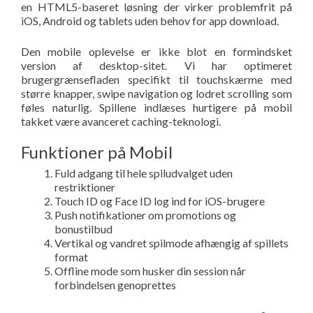
en HTML5-baseret løsning der virker problemfrit på
iOS, Android og tablets uden behov for app download.
Den mobile oplevelse er ikke blot en formindsket
version af desktop-sitet. Vi har optimeret
brugergrænsefladen specifikt til touchskærme med
større knapper, swipe navigation og lodret scrolling som
føles naturlig. Spillene indlæses hurtigere på mobil
takket være avanceret caching-teknologi.
Funktioner på Mobil
Fuld adgang til hele spiludvalget uden
restriktioner
Touch ID og Face ID log ind for iOS-brugere
Push notifikationer om promotions og
bonustilbud
Vertikal og vandret spilmode afhængig af spillets
format
Offline mode som husker din session når
forbindelsen genoprettes