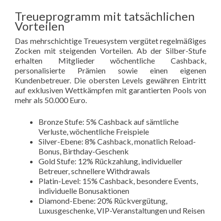
Treueprogramm mit tatsächlichen
Vorteilen
Das mehrschichtige Treuesystem vergütet regelmäßiges
Zocken mit steigenden Vorteilen. Ab der Silber-Stufe
erhalten Mitglieder wöchentliche Cashback,
personalisierte Prämien sowie einen eigenen
Kundenbetreuer. Die obersten Levels gewähren Eintritt
auf exklusiven Wettkämpfen mit garantierten Pools von
mehr als 50.000 Euro.
Bronze Stufe: 5% Cashback auf sämtliche
Verluste, wöchentliche Freispiele
Silver-Ebene: 8% Cashback, monatlich Reload-
Bonus, Birthday-Geschenk
Gold Stufe: 12% Rückzahlung, individueller
Betreuer, schnellere Withdrawals
Platin-Level: 15% Cashback, besondere Events,
individuelle Bonusaktionen
Diamond-Ebene: 20% Rückvergütung,
Luxusgeschenke, VIP-Veranstaltungen und Reisen