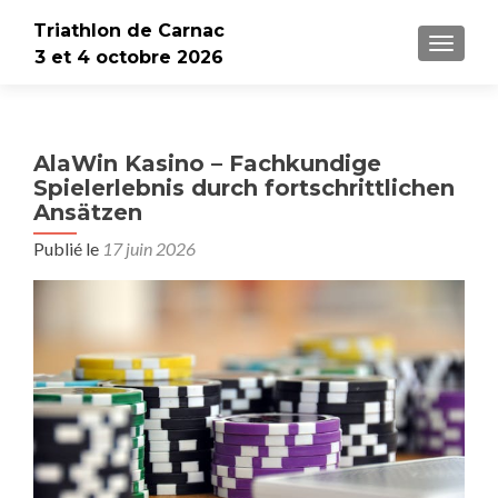
Triathlon de Carnac
AFFICH
3 et 4 octobre 2026
AlaWin Kasino – Fachkundige
Spielerlebnis durch fortschrittlichen
Ansätzen
Publié le
17 juin 2026