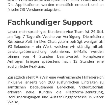
Die Applikationen werden monatlich erneuert und an
frische OS-Versionen adaptiert.
Fachkundiger Support
Unser mehrsprachiges Kundenservice-Team ist 24 Std.
am Tag, 7 Tage die Woche zur Verfügung. Die mittlere
Response-Zeit im Live-Chatsystem beträgt weniger als
90 Sekunden – ein Wert, welchen wir ständig mittels
Leistungsüberwachung optimieren. E-Mails werden
binnen von 4 Stunden beantwortet, komplexere
Anfragen kriegen spätestens nach 12 Stunden eine
ausführliche Reaktion.
Zusätzlich stellt AlaWin eine weitreichende Hilfebereich
inklusive jenseits von 200 ausführlichen Einträgen zu
sämtlichen bedeutsamen Bereichen. Videotutorials
erklären neue Kunden die Plattform-Benutzung,
Bonusbedingungen und Auszahlungsprozesse in klarer
Weise.