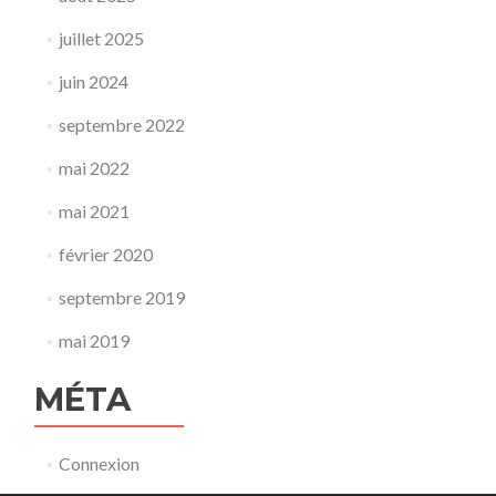
juillet 2025
juin 2024
septembre 2022
mai 2022
mai 2021
février 2020
septembre 2019
mai 2019
MÉTA
Connexion