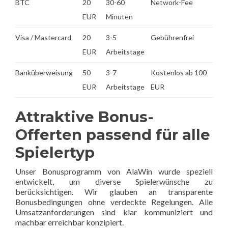
BTC
20
30-60
Network-Fee
EUR
Minuten
Visa / Mastercard
20
3-5
Gebührenfrei
EUR
Arbeitstage
Banküberweisung
50
3-7
Kostenlos ab 100
EUR
Arbeitstage
EUR
Attraktive Bonus-
Offerten passend für alle
Spielertyp
Unser Bonusprogramm von AlaWin wurde speziell
entwickelt, um diverse Spielerwünsche zu
berücksichtigen. Wir glauben an transparente
Bonusbedingungen ohne verdeckte Regelungen. Alle
Umsatzanforderungen sind klar kommuniziert und
machbar erreichbar konzipiert.