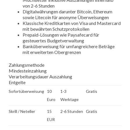
von 2-6 Stunden
Digitalwährungen darunter Bitcoin, Ethereum
sowie Litecoin für anonyme Überweisungen
Klassische Kreditkarten von Visa und Mastercard
mit bewährten Schutzprotokollen
Prepaid-Lösungen wie Paysafecard für
gesteuertes Budgetverwaltung
Banküberweisung für umfangreichere Beträge
mit erweiterten Obergrenzen
Zahlungsmethode
Mindesteinzahlung
Verarbeitungsdauer Auszahlung
Entgelte
Sofortüberweisung
10
1-3
Gratis
Euro
Werktage
Skrill / Neteller
15
2-6 Stunden
Gratis
EUR