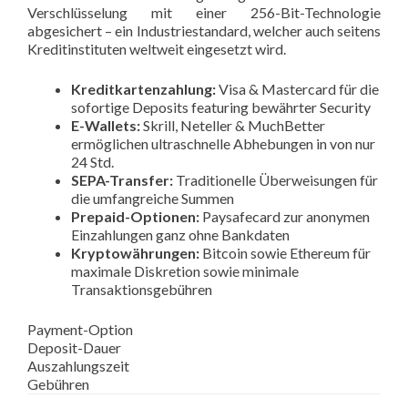
Verschlüsselung mit einer 256-Bit-Technologie
abgesichert – ein Industriestandard, welcher auch seitens
Kreditinstituten weltweit eingesetzt wird.
Kreditkartenzahlung:
Visa & Mastercard für die
sofortige Deposits featuring bewährter Security
E-Wallets:
Skrill, Neteller & MuchBetter
ermöglichen ultraschnelle Abhebungen in von nur
24 Std.
SEPA-Transfer:
Traditionelle Überweisungen für
die umfangreiche Summen
Prepaid-Optionen:
Paysafecard zur anonymen
Einzahlungen ganz ohne Bankdaten
Kryptowährungen:
Bitcoin sowie Ethereum für
maximale Diskretion sowie minimale
Transaktionsgebühren
Payment-Option
Deposit-Dauer
Auszahlungszeit
Gebühren