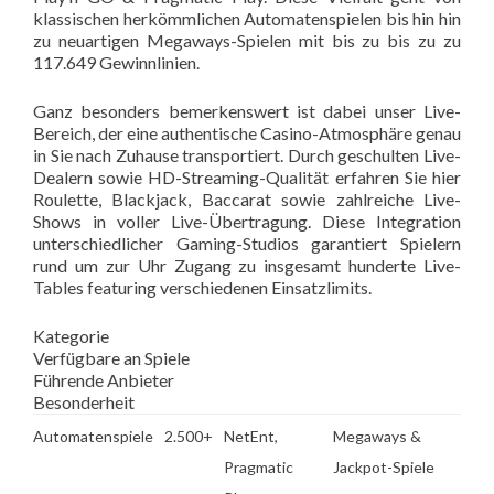
klassischen herkömmlichen Automatenspielen bis hin hin
zu neuartigen Megaways-Spielen mit bis zu bis zu zu
117.649 Gewinnlinien.
Ganz besonders bemerkenswert ist dabei unser Live-
Bereich, der eine authentische Casino-Atmosphäre genau
in Sie nach Zuhause transportiert. Durch geschulten Live-
Dealern sowie HD-Streaming-Qualität erfahren Sie hier
Roulette, Blackjack, Baccarat sowie zahlreiche Live-
Shows in voller Live-Übertragung. Diese Integration
unterschiedlicher Gaming-Studios garantiert Spielern
rund um zur Uhr Zugang zu insgesamt hunderte Live-
Tables featuring verschiedenen Einsatzlimits.
Kategorie
Verfügbare an Spiele
Führende Anbieter
Besonderheit
Automatenspiele
2.500+
NetEnt,
Megaways &
Pragmatic
Jackpot-Spiele