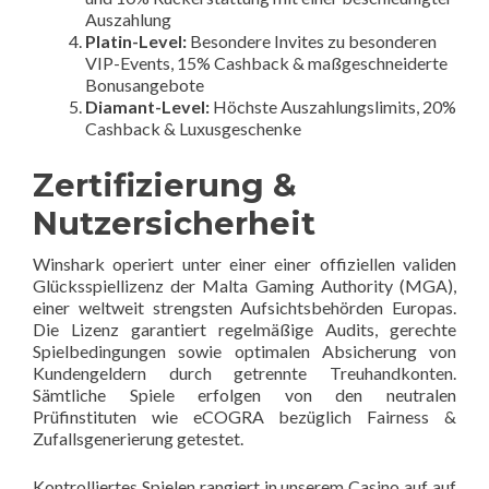
Auszahlung
Platin-Level:
Besondere Invites zu besonderen
VIP-Events, 15% Cashback & maßgeschneiderte
Bonusangebote
Diamant-Level:
Höchste Auszahlungslimits, 20%
Cashback & Luxusgeschenke
Zertifizierung &
Nutzersicherheit
Winshark operiert unter einer einer offiziellen validen
Glücksspiellizenz der Malta Gaming Authority (MGA),
einer weltweit strengsten Aufsichtsbehörden Europas.
Die Lizenz garantiert regelmäßige Audits, gerechte
Spielbedingungen sowie optimalen Absicherung von
Kundengeldern durch getrennte Treuhandkonten.
Sämtliche Spiele erfolgen von den neutralen
Prüfinstituten wie eCOGRA bezüglich Fairness &
Zufallsgenerierung getestet.
Kontrolliertes Spielen rangiert in unserem Casino auf auf