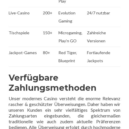
Play
Live-Casino
200+
Evolution
24/7 nutzbar
Gaming
Tischspiele
150+
Microgaming,
Zahlreiche
Play’n GO
Versionen
Jackpot-Games
80+
Red Tiger,
Fortlaufende
Blueprint
Jackpots
Verfügbare
Zahlungsmethoden
Unser modernes Casino versteht die enorme Relevanz
rascher & geschützter Überweisungen. Daher haben wir
unseren Kunden ein sehr vielfältiges Spektrum von
Zahlungsarten eingebunden, die gleichermaßen
traditionelle wie auch zudem aktuelle Präferenzen
bedienen. Alle Überweisung erfolgt durch hochmoderne