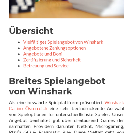
Übersicht
Vielfältiges Spielangebot von Winshark
Angebotene Zahlungsoptionen
Angebote und Boni
Zertifizierung und Sicherheit
Betreuung und Service
Breites Spielangebot
von Winshark
Als eine bewährte Spielplattform präsentiert
Winshark
Casino Österreich
eine sehr beeindruckende Auswahl
von Spieloptionen für unterschiedlichste Spieler. Unser
Angebot beinhaltet gut über dreitausend Games der
namhaften Providern darunter NetEnt, Microgaming,
Play’n GO & Pragmatic Play. Diese Vielfalt geht von