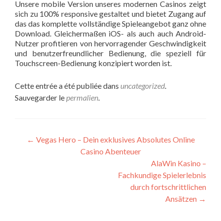
Unsere mobile Version unseres modernen Casinos zeigt
sich zu 100% responsive gestaltet und bietet Zugang auf
das das komplette vollständige Spieleangebot ganz ohne
Download. Gleichermaßen iOS- als auch auch Android-
Nutzer profitieren von hervorragender Geschwindigkeit
und benutzerfreundlicher Bedienung, die speziell für
Touchscreen-Bedienung konzipiert worden ist.
Cette entrée a été publiée dans
uncategorized
.
Sauvegarder le
permalien
.
←
Vegas Hero – Dein exklusives Absolutes Online
Casino Abenteuer
AlaWin Kasino –
Fachkundige Spielerlebnis
durch fortschrittlichen
Ansätzen
→