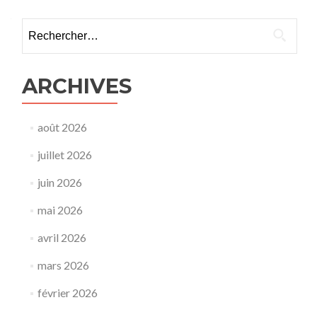
ARCHIVES
août 2026
juillet 2026
juin 2026
mai 2026
avril 2026
mars 2026
février 2026