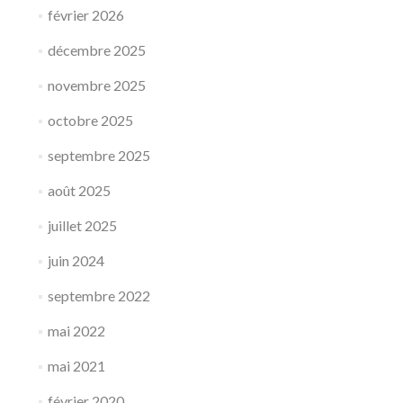
février 2026
décembre 2025
novembre 2025
octobre 2025
septembre 2025
août 2025
juillet 2025
juin 2024
septembre 2022
mai 2022
mai 2021
février 2020