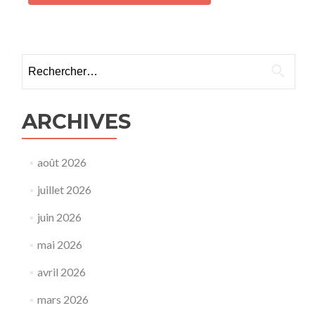
ARCHIVES
août 2026
juillet 2026
juin 2026
mai 2026
avril 2026
mars 2026