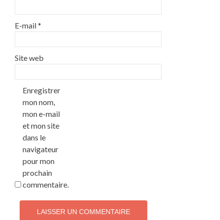
E-mail
*
Site web
Enregistrer
mon nom,
mon e-mail
et mon site
dans le
navigateur
pour mon
prochain
commentaire.