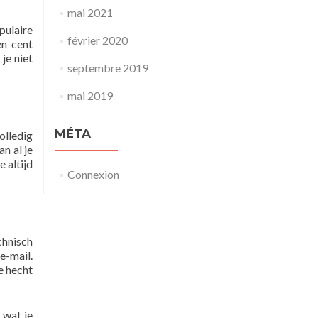
mai 2021
pulaire
février 2020
en cent
je niet
septembre 2019
mai 2019
MÉTA
lledig
n al je
e altijd
Connexion
chnisch
e-mail.
e hecht
 wat je