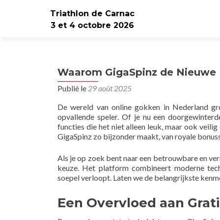
Triathlon de Carnac
3 et 4 octobre 2026
Waarom GigaSpinz de Nieuwe F
Publié le
29 août 2025
De wereld van online gokken in Nederland gro
opvallende speler. Of je nu een doorgewinterd
functies die het niet alleen leuk, maar ook veil
GigaSpinz zo bijzonder maakt, van royale bonuss
Als je op zoek bent naar een betrouwbare en ver
keuze. Het platform combineert moderne techn
soepel verloopt. Laten we de belangrijkste kenm
Een Overvloed aan Grat