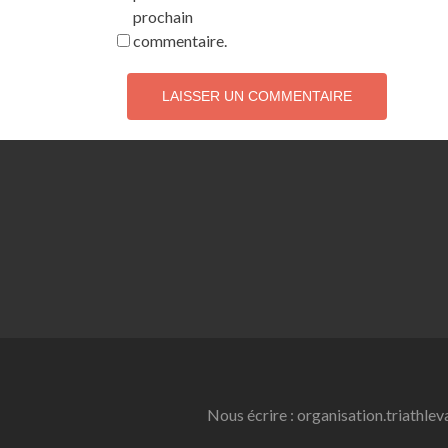
prochain
commentaire.
Nous écrire : organisation.triathl