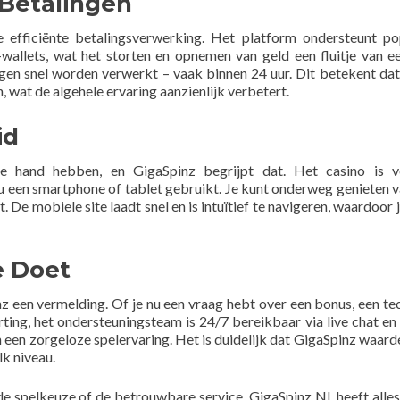
 Betalingen
 efficiënte betalingsverwerking. Het platform ondersteunt po
wallets, wat het storten en opnemen van geld een fluitje van e
ngen snel worden verwerkt – vaak binnen 24 uur. Dit betekent dat 
 wat de algehele ervaring aanzienlijk verbetert.
id
e hand hebben, en GigaSpinz begrijpt dat. Het casino is vo
u een smartphone of tablet gebruikt. Je kunt onderweg genieten va
. De mobiele site laadt snel en is intuïtief te navigeren, waardoor j
e Doet
nz een vermelding. Of je nu een vraag hebt over een bonus, een te
ting, het ondersteuningsteam is 24/7 bereikbaar via live chat en 
an een zorgeloze spelervaring. Het is duidelijk dat GigaSpinz waard
lk niveau.
ide spelkeuze of de betrouwbare service, GigaSpinz NL heeft alles