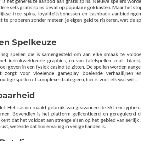
z is het genereuze aanbod aan gratis spins. Nieuwe spelers word
e sets gratis spins bevat op populaire gokkasten. Maar het sto
lijkse free spins, loyaliteitsbonussen en cashback-aanbiedinge
t te proberen zonder meteen je eigen geld te riskeren, wat de s
en Spelkeuze
ing spellen die is samengesteld om aan elke smaak te voldo
et indrukwekkende graphics, en van tafelspellen zoals black
evoel geven in een fysiek casino te zitten. De spellen worden aang
t zorgt voor vloeiende gameplay, boeiende verhaallijnen e
udige spellen of complexe strategieën, hier is voor elk wat wils.
baarheid
ndel. Het casino maakt gebruik van geavanceerde SSL-encryptie o
rmen. Bovendien is het platform gelicentieerd en gereguleerd 
ent dat het voldoet aan strenge eisen op het gebied van eerlijk 
t, wetende dat hun ervaring in veilige handen is.