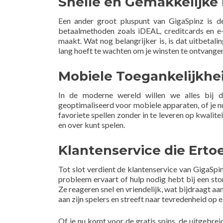
Snelle en Gemakkelijke
Een ander groot pluspunt van GigaSpinz is de
betaalmethoden zoals iDEAL, creditcards en e-
maakt. Wat nog belangrijker is, is dat uitbetali
lang hoeft te wachten om je winsten te ontvangen,
Mobiele Toegankelijkhe
In de moderne wereld willen we alles bij d
geoptimaliseerd voor mobiele apparaten, of je n
favoriete spellen zonder in te leveren op kwaliteit
en over kunt spelen.
Klantenservice die Erto
Tot slot verdient de klantenservice van GigaSpi
probleem ervaart of hulp nodig hebt bij een stor
Ze reageren snel en vriendelijk, wat bijdraagt a
aan zijn spelers en streeft naar tevredenheid op e
Of je nu komt voor de gratis spins, de uitgebre