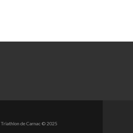
 Triathlon de Carnac © 2025