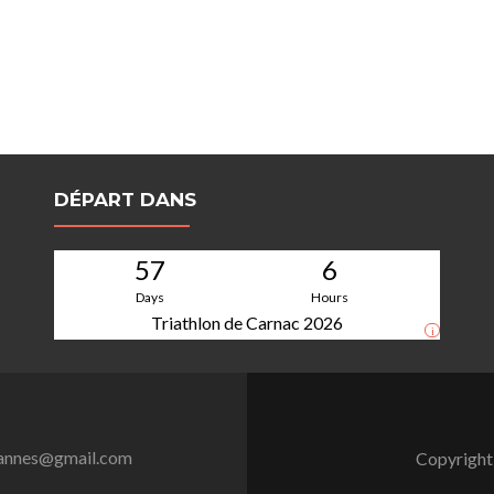
DÉPART DANS
57
6
Days
Hours
Triathlon de Carnac 2026
i
evannes@gmail.com
Copyright