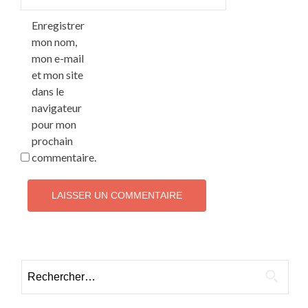
Enregistrer
mon nom,
mon e-mail
et mon site
dans le
navigateur
pour mon
prochain
commentaire.