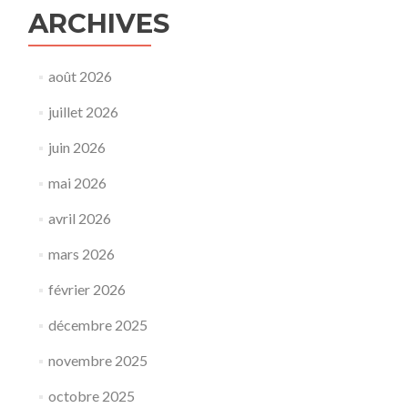
ARCHIVES
août 2026
juillet 2026
juin 2026
mai 2026
avril 2026
mars 2026
février 2026
décembre 2025
novembre 2025
octobre 2025