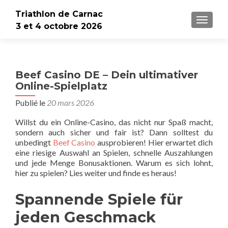
Triathlon de Carnac
AFFICH
3 et 4 octobre 2026
Beef Casino DE – Dein ultimativer
Online-Spielplatz
Publié le
20 mars 2026
Willst du ein Online-Casino, das nicht nur Spaß macht,
sondern auch sicher und fair ist? Dann solltest du
unbedingt
Beef Casino
ausprobieren! Hier erwartet dich
eine riesige Auswahl an Spielen, schnelle Auszahlungen
und jede Menge Bonusaktionen. Warum es sich lohnt,
hier zu spielen? Lies weiter und finde es heraus!
Spannende Spiele für
jeden Geschmack