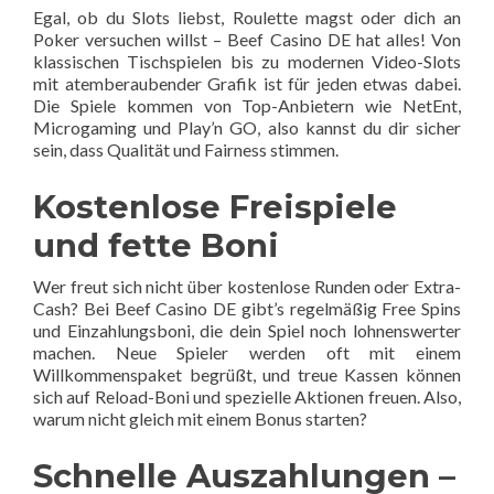
Egal, ob du Slots liebst, Roulette magst oder dich an
Poker versuchen willst – Beef Casino DE hat alles! Von
klassischen Tischspielen bis zu modernen Video-Slots
mit atemberaubender Grafik ist für jeden etwas dabei.
Die Spiele kommen von Top-Anbietern wie NetEnt,
Microgaming und Play’n GO, also kannst du dir sicher
sein, dass Qualität und Fairness stimmen.
Kostenlose Freispiele
und fette Boni
Wer freut sich nicht über kostenlose Runden oder Extra-
Cash? Bei Beef Casino DE gibt’s regelmäßig Free Spins
und Einzahlungsboni, die dein Spiel noch lohnenswerter
machen. Neue Spieler werden oft mit einem
Willkommenspaket begrüßt, und treue Kassen können
sich auf Reload-Boni und spezielle Aktionen freuen. Also,
warum nicht gleich mit einem Bonus starten?
Schnelle Auszahlungen –