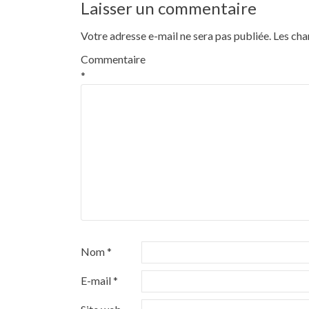
Laisser un commentaire
Votre adresse e-mail ne sera pas publiée.
Les cha
Commentaire
*
Nom
*
E-mail
*