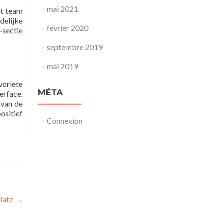
mai 2021
et team
delijke
février 2020
-sectie
septembre 2019
mai 2019
voriete
MÉTA
erface.
 van de
ositief
Connexion
platz
→