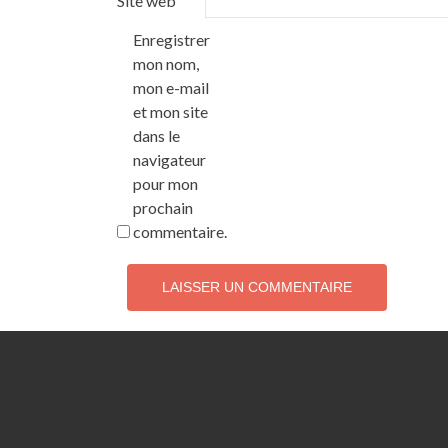
Site web
Enregistrer
mon nom,
mon e-mail
et mon site
dans le
navigateur
pour mon
prochain
commentaire.