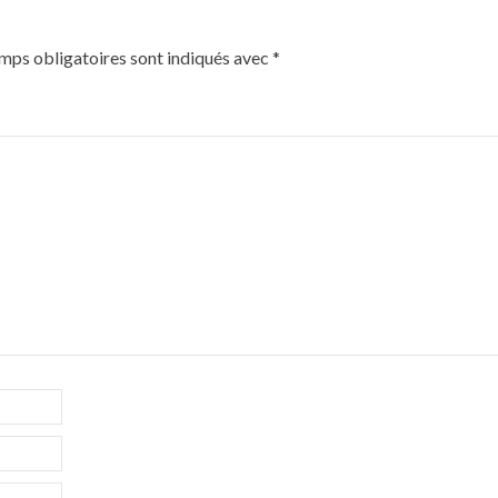
mps obligatoires sont indiqués avec
*