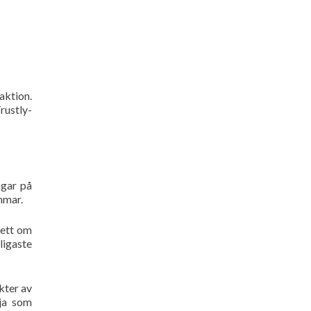
aktion.
rustly-
agar på
mmar.
sett om
ligaste
kter av
nja som