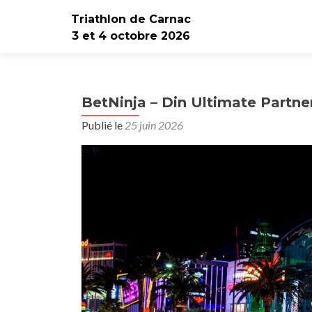
Triathlon de Carnac
3 et 4 octobre 2026
BetNinja – Din Ultimate Partne
Publié le
25 juin 2026