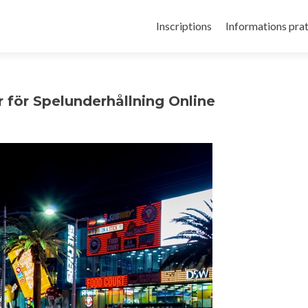
Inscriptions
Informations pra
r för Spelunderhållning Online