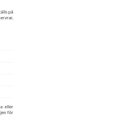
tälls på
ervrar,
a eller
jen för