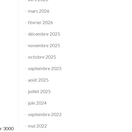
mars 2026
février 2026
décembre 2025
novembre 2025
octobre 2025
septembre 2025
août 2025
juillet 2025
juin 2024
septembre 2022
mai 2022
er 3000