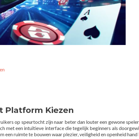
ren
t Platform Kiezen
kers op speurtocht zijn naar beter dan louter een gewone speler
ch met een intuïtieve interface die tegelijk beginners als doorgew
m een ruimte te bouwen waar plezier, veiligheid en openheid hand 