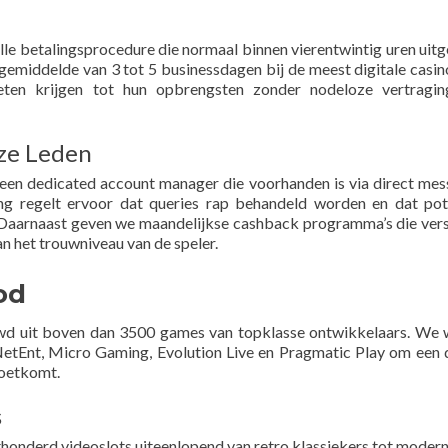
lle betalingsprocedure die normaal binnen vierentwintig uren uit
riegemiddelde van 3 tot 5 businessdagen bij de meest digitale casin
ten krijgen tot hun opbrengsten zonder nodeloze vertragin
nze Leden
t een dedicated account manager die voorhanden is via direct mes
ing regelt ervoor dat queries rap behandeld worden en dat pot
 Daarnaast geven we maandelijkse cashback programma’s die vers
n het trouwniveau van de speler.
od
ouwd uit boven dan 3500 games van topklasse ontwikkelaars. We
etEnt, Micro Gaming, Evolution Live en Pragmatic Play om een 
moetkomt.
s
onderd videoslots uiteenlopend van retro klassiekers tot moder