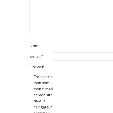
Nom
*
E-mail
*
Site web
Enregistrer
mon nom,
mon e-mail
et mon site
dans le
navigateur
pour mon