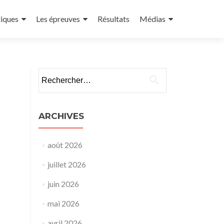
tiques
Les épreuves
Résultats
Médias
ARCHIVES
août 2026
juillet 2026
juin 2026
mai 2026
avril 2026