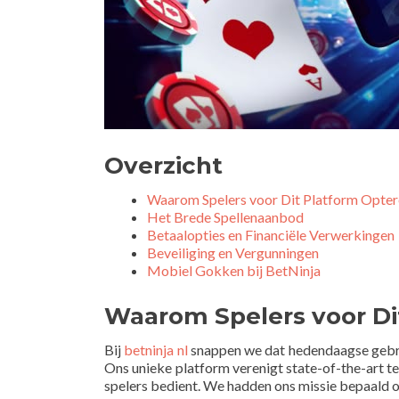
Overzicht
Waarom Spelers voor Dit Platform Opte
Het Brede Spellenaanbod
Betaalopties en Financiële Verwerkingen
Beveiliging en Vergunningen
Mobiel Gokken bij BetNinja
Waarom Spelers voor Di
Bij
betninja nl
snappen we dat hedendaagse gebrui
Ons unieke platform verenigt state-of-the-art te
spelers bedient. We hadden ons missie bepaald o