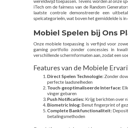
wereldwijd toepassen. Tevens worden al onze spe
iTech om de fairness van de Random Generators 
laatste controle demonstreerde een uitbet
spelcategorieën, wat boven het gemiddelde is in 
Mobiel Spelen bij Ons P
Onze mobiele toepassing is verfijnd voor zowe
gaming portfolio zonder concessies in kwalit
verschillende schermformaten aan, zodat een soep
Features van de Mobiele Ervar
Direct Spelen Technologie:
Zonder down
perfecte laadsnelheden
Touch-geoptimaliseerde Interface:
Elk
vinger gebaren
Push Notificaties:
Krijg berichten over n
Biometric Inlog:
Benut fingerprint of ge
Complete Bankfunctionaliteit:
Deposit,
betalingsmethoden