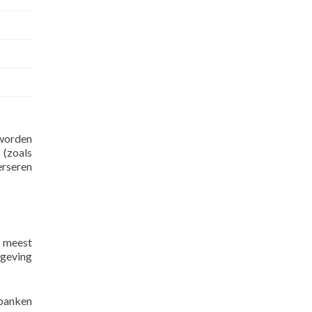
worden
 (zoals
erseren
 meest
lgeving
 banken