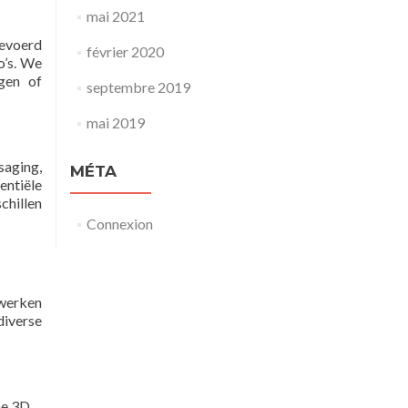
mai 2021
gevoerd
février 2020
o’s. We
gen of
septembre 2019
mai 2019
saging,
MÉTA
entiële
chillen
Connexion
 werken
diverse
ne 3D