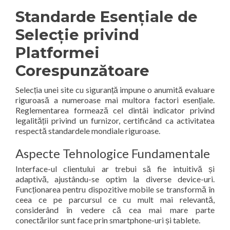
Standarde Esențiale de
Selecție privind
Platformei
Corespunzătoare
Selecția unei site cu siguranță impune o anumită evaluare
riguroasă a numeroase mai multora factori esențiale.
Reglementarea formează cel dintâi indicator privind
legalității privind un furnizor, certificând ca activitatea
respectă standardele mondiale riguroase.
Aspecte Tehnologice Fundamentale
Interface-ul clientului ar trebui să fie intuitivă și
adaptivă, ajustându-se optim la diverse device-uri.
Funcționarea pentru dispozitive mobile se transformă în
ceea ce pe parcursul ce cu mult mai relevantă,
considerând în vedere că cea mai mare parte
conectărilor sunt face prin smartphone-uri și tablete.