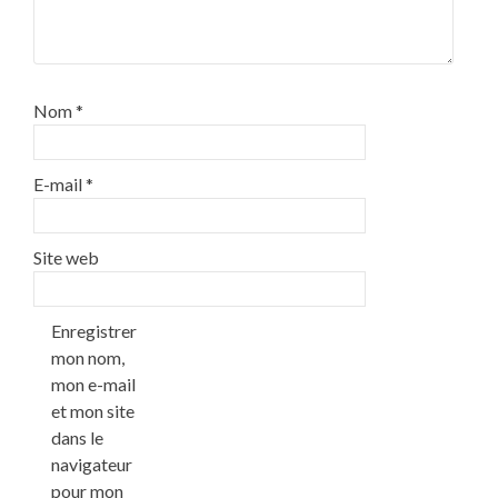
Nom
*
E-mail
*
Site web
Enregistrer
mon nom,
mon e-mail
et mon site
dans le
navigateur
pour mon