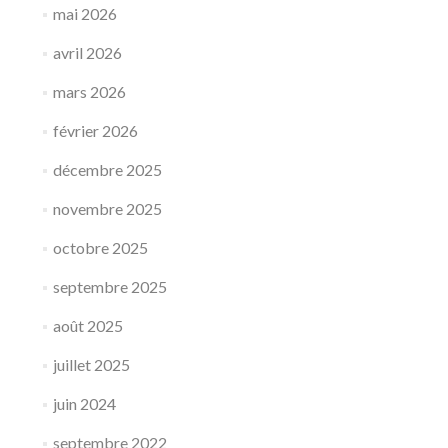
mai 2026
avril 2026
mars 2026
février 2026
décembre 2025
novembre 2025
octobre 2025
septembre 2025
août 2025
juillet 2025
juin 2024
septembre 2022