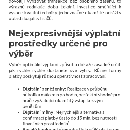
dovolují vyřizovat transakce bez osobního zásahu, to
výrazně redukuje dobu čekání. Investice směřující k
vysoce kvalitní techniky jednoznačně okamžitě odráží v
oblasti loajality hráčů.
Nejexpresivnější výplatní
prostředky určené pro
výběr
Výběr optimální výplatní způsobu dokáže zásadně určit,
jak rychle rychle dostanete své výhry. Různé formy
platby poskytují různou operativnost zpracování.
Digitální peněženky:
Realizace v průběhu
několika málo min po hodin, perfektní vhodné pro
hráče vyžadující okamžitý vstup ke svým
penězům
Digitální měny:
Nejrychlejší alternativa s
confirmací platby často do 15 min, bez nutnosti
finančních prostředníků
Rychlé bankovní převody:
Pokročilé platformy