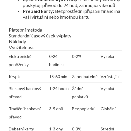
poskytují převod do 24 hod, zahrnující víkendů
Prepaid karty:
Bezprostřední připsání financí na
vaši virtuální nebo hmotnou kartu
Platební metoda
Standardní časový úsek výplaty
Náklady
Využitelnost
Elektronické
0-24
0-2%
Vysoká
peněženky
hodinek
Krypto
15-60 min
Zanedbatelné
Vzrůstající
Bleskový bankový
1-24 hodin
Žádné
Vysoká
převod
poplatků
Tradiční bankovní
3-5 dnů
Bez poplatků
Globální
převod
Debetní karty
1-3 dny
0-3%
Střední