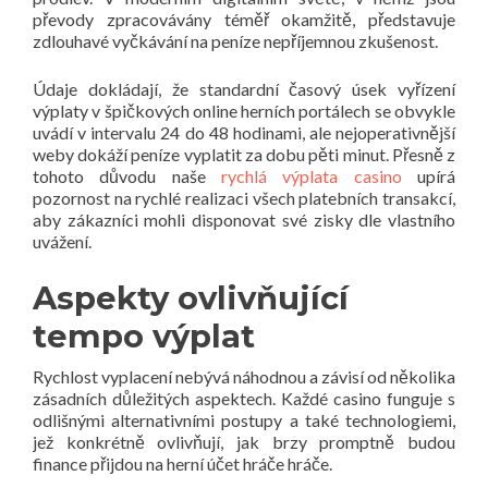
převody zpracovávány téměř okamžitě, představuje
zdlouhavé vyčkávání na peníze nepříjemnou zkušenost.
Údaje dokládají, že standardní časový úsek vyřízení
výplaty v špičkových online herních portálech se obvykle
uvádí v intervalu 24 do 48 hodinami, ale nejoperativnější
weby dokáží peníze vyplatit za dobu pěti minut. Přesně z
tohoto důvodu naše
rychlá výplata casino
upírá
pozornost na rychlé realizaci všech platebních transakcí,
aby zákazníci mohli disponovat své zisky dle vlastního
uvážení.
Aspekty ovlivňující
tempo výplat
Rychlost vyplacení nebývá náhodnou a závisí od několika
zásadních důležitých aspektech. Každé casino funguje s
odlišnými alternativními postupy a také technologiemi,
jež konkrétně ovlivňují, jak brzy promptně budou
finance přijdou na herní účet hráče hráče.