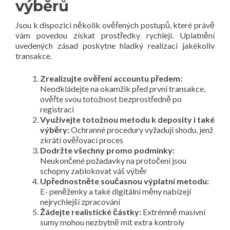
výběrů
Jsou k dispozici několik ověřených postupů, které právě
vám povedou získat prostředky rychleji. Uplatnění
uvedených zásad poskytne hladký realizaci jakékoliv
transakce.
Zrealizujte ověření accountu předem:
Neodkládejte na okamžik před první transakce,
ověřte svou totožnost bezprostředně po
registraci
Využívejte totožnou metodu k deposity i také
výběry:
Ochranné procedury vyžadují shodu, jenž
zkrátí ověřovací proces
Dodržte všechny promo podmínky:
Neukončené požadavky na protočení jsou
schopny zablokovat váš výběr
Upřednostněte současnou výplatní metodu:
E- peněženky a také digitální měny nabízejí
nejrychlejší zpracování
Žádejte realistické částky:
Extrémně masivní
sumy mohou nezbytně mít extra kontroly