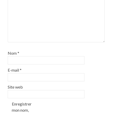
Nom
*
E-mail
*
Site web
Enregistrer
mon nom,