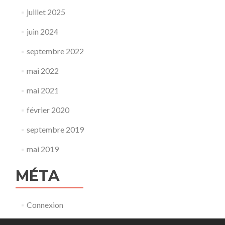
juillet 2025
juin 2024
septembre 2022
mai 2022
mai 2021
février 2020
septembre 2019
mai 2019
MÉTA
Connexion