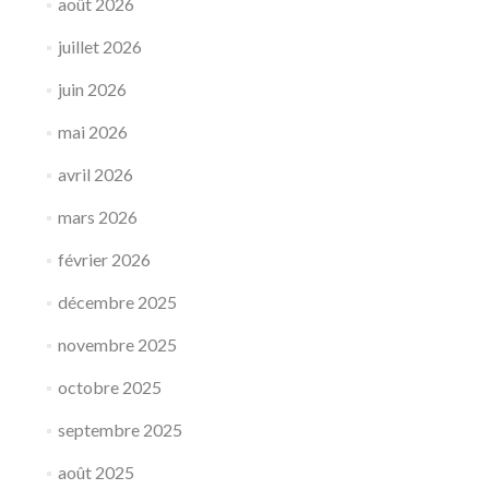
août 2026
juillet 2026
juin 2026
mai 2026
avril 2026
mars 2026
février 2026
décembre 2025
novembre 2025
octobre 2025
septembre 2025
août 2025