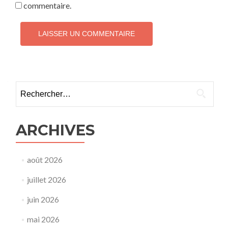
commentaire.
ARCHIVES
août 2026
juillet 2026
juin 2026
mai 2026