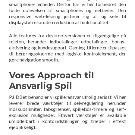
smartphone- enheder. Derfor har vi her forbedret den
fulde oplevelsen til smartphones og nettavler. Den
responsive web-løsning justerer sig af sig selv til
displaystørrelse uden reduktion af funktionalitet.
Alle features fra desktop-versionen er tilgængelige på
telefon, herunder indbetalinger, udbetalinger, bonus-
aktivering og kundesupport. Gaming-titlerne er tilpasset
til berøringsskærme med logiske kontrolelement, der
gøre navigation smooth.
Vores Approach til
Ansvarlig Spil
På DBet behandler vi spilleransvar utrolig seriøst. Vi her
leverer brede værktøjer til selvregulering, herunder
indskudslimiter, tabsgrænser, spilletids-timere og self-
exclusion muligheder. Ethvert værktøjer er available
umiddelbart i kontoindstillinger og træder i effekt
øjeblikkeligt.