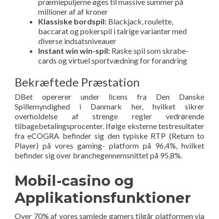
præmiepuljerne øges til massive summer på
millioner af af kroner
Klassiske bordspil:
Blackjack, roulette,
baccarat og pokerspil i talrige varianter med
diverse indsatsniveauer
Instant win win-spil:
Raske spil som skrabe-
cards og virtuel sportvædning for forandring
Bekræftede Præstation
DBet opererer under licens fra Den Danske
Spillemyndighed i Danmark her, hvilket sikrer
overholdelse af strenge regler vedrørende
tilbagebetalingsprocenter. Ifølge eksterne testresultater
fra eCOGRA befinder sig den typiske RTP (Return to
Player) på vores gaming- platform på 96,4%, hvilket
befinder sig over branchegennemsnittet på 95,8%.
Mobil-casino og
Applikationsfunktioner
Over 70% af vores samlede gamers tilgår platformen via