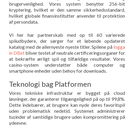
brugervenlighed. Vores system benytter 256-bit
kryptering, hvilket er den samme sikkerhedsstandard,
hvilket globale finansinstitutter anvender til protektion
af persondata.
Vi her har partnerskab med op til 60 varierede
spiludbydere, der sørger for et løbende opdateret
katalog med de allernyeste nyeste titler. Spilene på
logga
in DBet
bliver testet af neutrale certificeringsorganer for
at bekræfte ærligt spil og tilfældige resultater. Vores
casino-system understøtter både computer og
smartphone enheder uden behov for downloads.
Teknologi bag Platformen
Vores tekniske infrastruktur er bygget på cloud
løsninger, der garanterer tilgængelighed på op til 99,8%.
Dette indebærer, at brugere kan nyde deres favoritspil
uden problematisk nedetid. Systemet administrerer
tusinder af samtidige brugere uden kompromittering på
ydeevne.