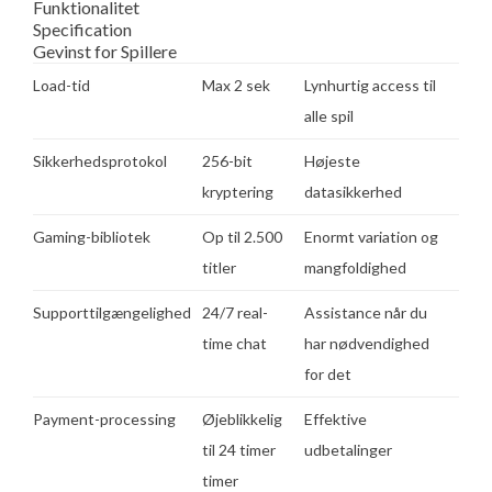
Funktionalitet
Specification
Gevinst for Spillere
Load-tid
Max 2 sek
Lynhurtig access til
alle spil
Sikkerhedsprotokol
256-bit
Højeste
kryptering
datasikkerhed
Gaming-bibliotek
Op til 2.500
Enormt variation og
titler
mangfoldighed
Supporttilgængelighed
24/7 real-
Assistance når du
time chat
har nødvendighed
for det
Payment-processing
Øjeblikkelig
Effektive
til 24 timer
udbetalinger
timer