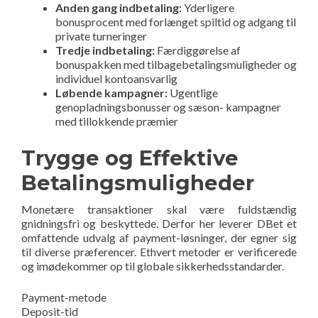
Anden gang indbetaling:
Yderligere
bonusprocent med forlænget spiltid og adgang til
private turneringer
Tredje indbetaling:
Færdiggørelse af
bonuspakken med tilbagebetalingsmuligheder og
individuel kontoansvarlig
Løbende kampagner:
Ugentlige
genopladningsbonusser og sæson- kampagner
med tillokkende præmier
Trygge og Effektive
Betalingsmuligheder
Monetære transaktioner skal være fuldstændig
gnidningsfri og beskyttede. Derfor her leverer DBet et
omfattende udvalg af payment-løsninger, der egner sig
til diverse præferencer. Ethvert metoder er verificerede
og imødekommer op til globale sikkerhedsstandarder.
Payment-metode
Deposit-tid