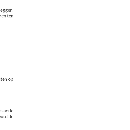
leggen.
ren ten
iten op
nsactie
eutelde