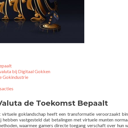
epaalt
aluta bij Digitaal Gokken
e Gokindustrie
sacties
Valuta de Toekomst Bepaalt
 virtuele goklandschap heeft een transformatie veroorzaakt bi
ij hebben vastgesteld dat betalingen met virtuele munten norm
methoden, waarmee gamers directe toegang verschaft over hun w