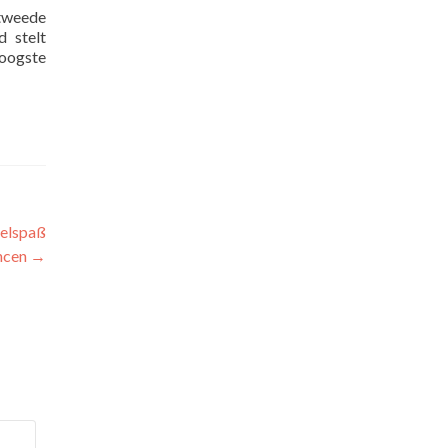
 tweede
d stelt
hoogste
ielspaß
ancen
→