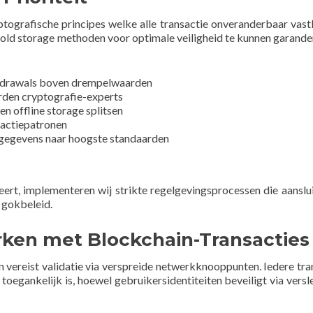
ografische principes welke alle transactie onveranderbaar vast
cold storage methoden voor optimale veiligheid te kunnen garande
thdrawals boven drempelwaarden
rden cryptografie-experts
en offline storage splitsen
sactiepatronen
rsgegevens naar hoogste standaarden
ert, implementeren wij strikte regelgevingsprocessen die aanslu
 gokbeleid.
ken met Blockchain-Transacties
 vereist validatie via verspreide netwerkknooppunten. Iedere tra
j toegankelijk is, hoewel gebruikersidentiteiten beveiligt via versl