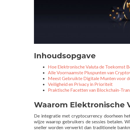
Inhoudsopgave
Hoe Elektronische Valuta de Toekomst B
Alle Voornaamste Pluspunten van Cryptov
Meest Gebruikte Digitale Munten voor d
Veiligheid en Privacy in Prioriteit
Praktische Facetten van Blockchain-Tran
Waarom Elektronische 
De integratie met cryptocurrency doorheen het
wijze waarop gebruikers de sessies betalen. W
sneller worden verwerkt dan traditionele bank