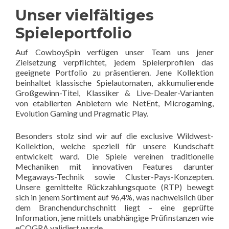
Unser vielfältiges
Spieleportfolio
Auf CowboySpin verfügen unser Team uns jener
Zielsetzung verpflichtet, jedem Spielerprofilen das
geeignete Portfolio zu präsentieren. Jene Kollektion
beinhaltet klassische Spielautomaten, akkumulierende
Großgewinn-Titel, Klassiker & Live-Dealer-Varianten
von etablierten Anbietern wie NetEnt, Microgaming,
Evolution Gaming und Pragmatic Play.
Besonders stolz sind wir auf die exclusive Wildwest-
Kollektion, welche speziell für unsere Kundschaft
entwickelt ward. Die Spiele vereinen traditionelle
Mechaniken mit innovativen Features darunter
Megaways-Technik sowie Cluster-Pays-Konzepten.
Unsere gemittelte Rückzahlungsquote (RTP) bewegt
sich in jenem Sortiment auf 96,4%, was nachweislich über
dem Branchendurchschnitt liegt – eine geprüfte
Information, jene mittels unabhängige Prüfinstanzen wie
eCOGRA validiert wurde.