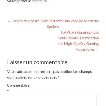
Sauvegarder le
permalien
.
←
Casino en Crypto: Het Perfecte Duo voor de Moderne
Spelers
FatPirate Gaming Hub:
Your Premier Destination
for High-Quality Gaming
Adventures
→
Laisser un commentaire
Votre adresse e-mail ne sera pas publiée.
Les champs
obligatoires sont indiqués avec
*
Commentaire
*