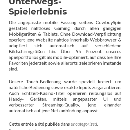
Unterwegs-
Spielerlebnis
Die angepasste mobile Fassung seitens CowboySpin
gestattet nahtloses Gaming durch allen gängigen
Mobilgeräten & Tablets. Ohne Download-Verpflichtung
operiert jene Website nahtlos innerhalb Webbrowser &
adaptiert sich automatisch auf verschiedene
Bildschirmgrößen hin. Über 95 Prozent unseres
Spielportfolios gilt als mobile-optimiert, auf dass Sie Ihre
Favoriten jederzeit sowie allerorts zelebrieren imstande
sind.
Unsere Touch-Bedienung wurde speziell kreiert, um
natürliche Bedienung sowie exakte Inputs zu garantieren.
Auch Echtzeit-Kasino-Titel operieren reibungslos auf
Handy- Geräten, mittels angepasster UI und
verbesserter Streaming-Quality, jene einander
automatisch auf jene Netzanbindung anpasst.
Cette entrée a été publiée dans
uncategorized
.