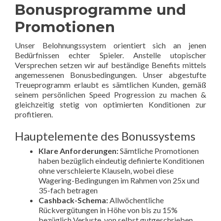
Bonusprogramme und
Promotionen
Unser Belohnungssystem orientiert sich an jenen
Bedürfnissen echter Spieler. Anstelle utopischer
Versprechen setzen wir auf beständige Benefits mittels
angemessenen Bonusbedingungen. Unser abgestufte
Treueprogramm erlaubt es sämtlichen Kunden, gemäß
seinem persönlichen Speed Progression zu machen &
gleichzeitig stetig von optimierten Konditionen zur
profitieren.
Hauptelemente des Bonussystems
Klare Anforderungen:
Sämtliche Promotionen
haben bezüglich eindeutig definierte Konditionen
ohne verschleierte Klauseln, wobei diese
Wagering-Bedingungen im Rahmen von 25x und
35-fach betragen
Cashback-Schema:
Allwöchentliche
Rückvergütungen in Höhe von bis zu 15%
bezüglich Verluste, von selbst gutgeschrieben