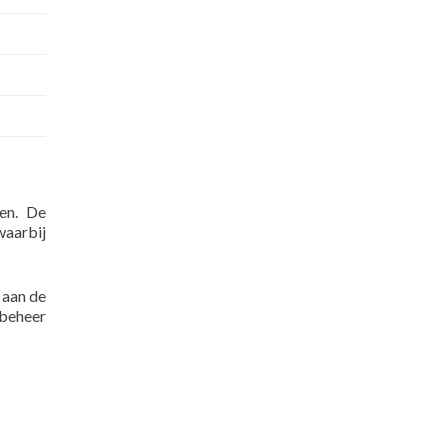
oen. De
waarbij
 aan de
 beheer