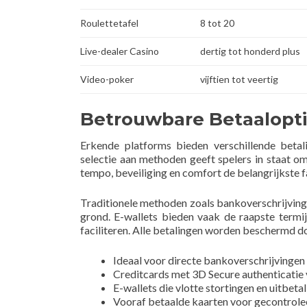
Roulettetafel
8 tot 20
Live-dealer Casino
dertig tot honderd plus
Video-poker
vijftien tot veertig
Betrouwbare Betaalopt
Erkende platforms bieden verschillende betal
selectie aan methoden geeft spelers in staat o
tempo, beveiliging en comfort de belangrijkste fa
Traditionele methoden zoals bankoverschrijvinge
grond. E-wallets bieden vaak de raapste termij
faciliteren. Alle betalingen worden beschermd d
Ideaal voor directe bankoverschrijvingen
Creditcards met 3D Secure authenticatie
E-wallets die vlotte stortingen en uitbet
Vooraf betaalde kaarten voor gecontrole