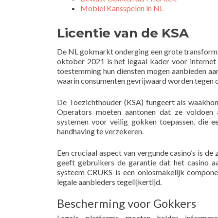
Mobiel Kansspelen in NL
Licentie van de KSA
De NL gokmarkt onderging een grote transforma
oktober 2021 is het legaal kader voor internet 
toestemming hun diensten mogen aanbieden aan 
waarin consumenten gevrijwaard worden tegen
De Toezichthouder (KSA) fungeert als waakhond
Operators moeten aantonen dat ze voldoen aa
systemen voor veilig gokken toepassen. die 
handhaving te verzekeren.
Een cruciaal aspect van vergunde casino’s is d
geeft gebruikers de garantie dat het casino aa
systeem CRUKS is een onlosmakelijk component
legale aanbieders tegelijkertijd.
Bescherming voor Gokkers
Legale platforms moeten helder informere