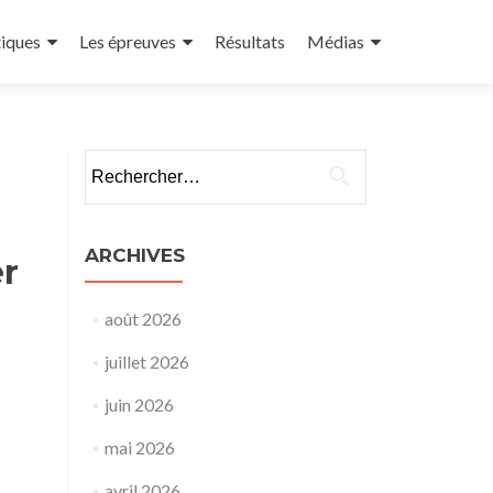
tiques
Les épreuves
Résultats
Médias
ARCHIVES
er
août 2026
juillet 2026
juin 2026
mai 2026
avril 2026