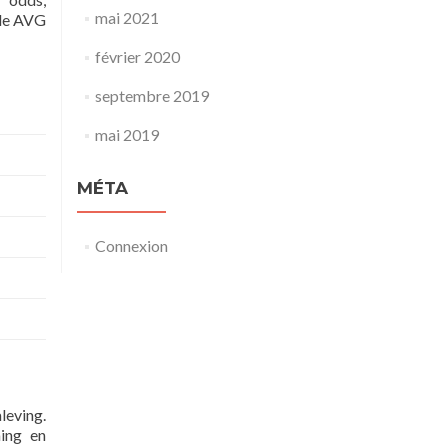
mai 2021
 de AVG
février 2020
septembre 2019
mai 2019
MÉTA
Connexion
leving.
ing en