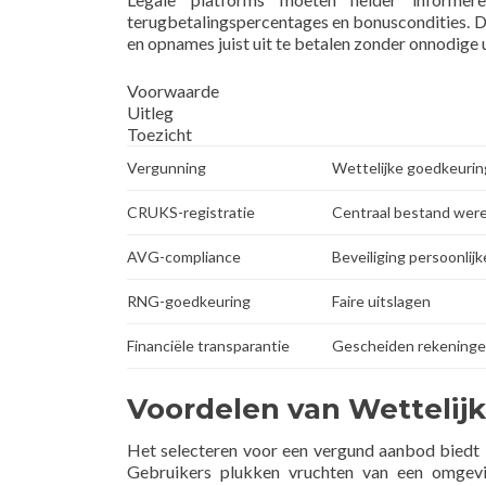
terugbetalingspercentages en bonuscondities. D
en opnames juist uit te betalen zonder onnodige u
Voorwaarde
Uitleg
Toezicht
Vergunning
Wettelijke goedkeurin
CRUKS-registratie
Centraal bestand wer
AVG-compliance
Beveiliging persoonlijk
RNG-goedkeuring
Faire uitslagen
Financiële transparantie
Gescheiden rekening
Voordelen van Wettelij
Het selecteren voor een vergund aanbod biedt b
Gebruikers plukken vruchten van een omgevi