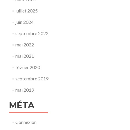
juillet 2025
juin 2024
septembre 2022
mai 2022
mai 2021
février 2020
septembre 2019
mai 2019
MÉTA
Connexion