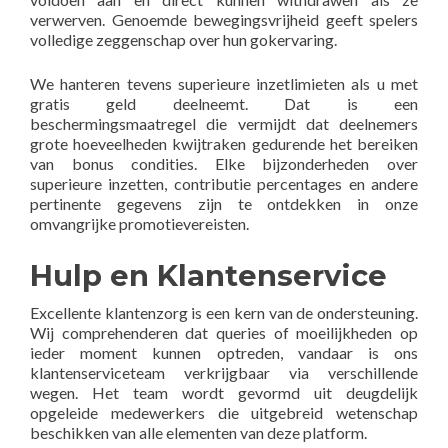
verwerven. Genoemde bewegingsvrijheid geeft spelers
volledige zeggenschap over hun gokervaring.
We hanteren tevens superieure inzetlimieten als u met
gratis geld deelneemt. Dat is een
beschermingsmaatregel die vermijdt dat deelnemers
grote hoeveelheden kwijtraken gedurende het bereiken
van bonus condities. Elke bijzonderheden over
superieure inzetten, contributie percentages en andere
pertinente gegevens zijn te ontdekken in onze
omvangrijke promotievereisten.
Hulp en Klantenservice
Excellente klantenzorg is een kern van de ondersteuning.
Wij comprehenderen dat queries of moeilijkheden op
ieder moment kunnen optreden, vandaar is ons
klantenserviceteam verkrijgbaar via verschillende
wegen. Het team wordt gevormd uit deugdelijk
opgeleide medewerkers die uitgebreid wetenschap
beschikken van alle elementen van deze platform.