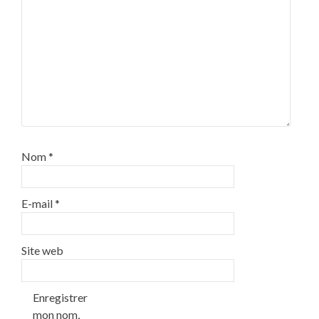
Nom
*
E-mail
*
Site web
Enregistrer
mon nom,