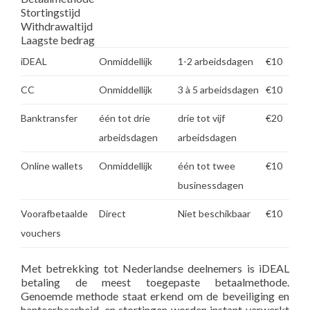
Stortingstijd
Withdrawaltijd
Laagste bedrag
iDEAL
Onmiddellijk
1-2 arbeidsdagen
€10
CC
Onmiddellijk
3 à 5 arbeidsdagen
€10
Banktransfer
één tot drie
drie tot vijf
€20
arbeidsdagen
arbeidsdagen
Online wallets
Onmiddellijk
één tot twee
€10
businessdagen
Voorafbetaalde
Direct
Niet beschikbaar
€10
vouchers
Met betrekking tot Nederlandse deelnemers is iDEAL
betaling de meest toegepaste betaalmethode.
Genoemde methode staat erkend om de beveiliging en
hanteerbaarheid, en stortingen worden instant verwerkt