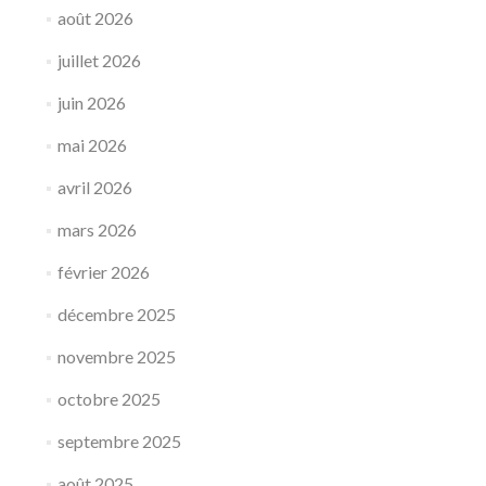
août 2026
juillet 2026
juin 2026
mai 2026
avril 2026
mars 2026
février 2026
décembre 2025
novembre 2025
octobre 2025
septembre 2025
août 2025