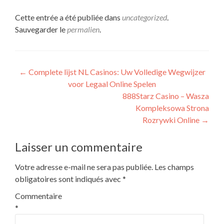
Cette entrée a été publiée dans
uncategorized
.
Sauvegarder le
permalien
.
←
Complete lijst NL Casinos: Uw Volledige Wegwijzer
voor Legaal Online Spelen
888Starz Casino – Wasza
Kompleksowa Strona
Rozrywki Online
→
Laisser un commentaire
Votre adresse e-mail ne sera pas publiée.
Les champs
obligatoires sont indiqués avec
*
Commentaire
*