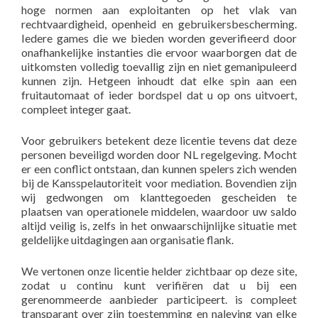
hoge normen aan exploitanten op het vlak van
rechtvaardigheid, openheid en gebruikersbescherming.
Iedere games die we bieden worden geverifieerd door
onafhankelijke instanties die ervoor waarborgen dat de
uitkomsten volledig toevallig zijn en niet gemanipuleerd
kunnen zijn. Hetgeen inhoudt dat elke spin aan een
fruitautomaat of ieder bordspel dat u op ons uitvoert,
compleet integer gaat.
Voor gebruikers betekent deze licentie tevens dat deze
personen beveiligd worden door NL regelgeving. Mocht
er een conflict ontstaan, dan kunnen spelers zich wenden
bij de Kansspelautoriteit voor mediation. Bovendien zijn
wij gedwongen om klanttegoeden gescheiden te
plaatsen van operationele middelen, waardoor uw saldo
altijd veilig is, zelfs in het onwaarschijnlijke situatie met
geldelijke uitdagingen aan organisatie flank.
We vertonen onze licentie helder zichtbaar op deze site,
zodat u continu kunt verifiëren dat u bij een
gerenommeerde aanbieder participeert. is compleet
transparant over zijn toestemming en naleving van elke