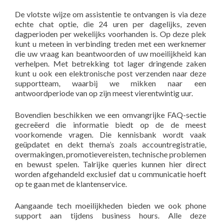
De vlotste wijze om assistentie te ontvangen is via deze
echte chat optie, die 24 uren per dagelijks, zeven
dagperioden per wekelijks voorhanden is. Op deze plek
kunt u meteen in verbinding treden met een werknemer
die uw vraag kan beantwoorden of uw moeilijkheid kan
verhelpen. Met betrekking tot lager dringende zaken
kunt u ook een elektronische post verzenden naar deze
supportteam, waarbij we mikken naar een
antwoordperiode van op zijn meest vierentwintig uur.
Bovendien beschikken we een omvangrijke FAQ-sectie
gecreëerd die informatie biedt op de de meest
voorkomende vragen. Die kennisbank wordt vaak
geüpdatet en dekt thema’s zoals accountregistratie,
overmakingen, promotievereisten, technische problemen
en bewust spelen. Talrijke queries kunnen hier direct
worden afgehandeld exclusief dat u communicatie hoeft
op te gaan met de klantenservice.
Aangaande tech moeilijkheden bieden we ook phone
support aan tijdens business hours. Alle deze