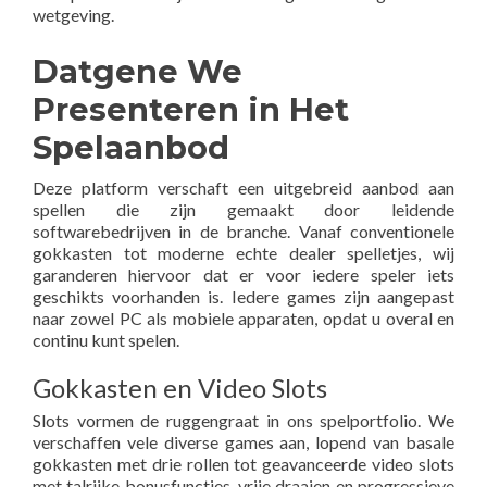
wetgeving.
Datgene We
Presenteren in Het
Spelaanbod
Deze platform verschaft een uitgebreid aanbod aan
spellen die zijn gemaakt door leidende
softwarebedrijven in de branche. Vanaf conventionele
gokkasten tot moderne echte dealer spelletjes, wij
garanderen hiervoor dat er voor iedere speler iets
geschikts voorhanden is. Iedere games zijn aangepast
naar zowel PC als mobiele apparaten, opdat u overal en
continu kunt spelen.
Gokkasten en Video Slots
Slots vormen de ruggengraat in ons spelportfolio. We
verschaffen vele diverse games aan, lopend van basale
gokkasten met drie rollen tot geavanceerde video slots
met talrijke bonusfuncties, vrije draaien en progressieve