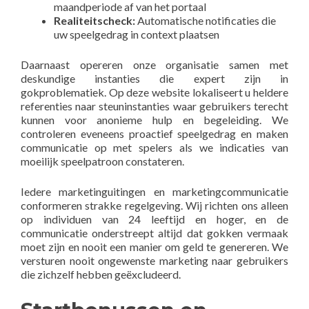
maandperiode af van het portaal
Realiteitscheck:
Automatische notificaties die
uw speelgedrag in context plaatsen
Daarnaast opereren onze organisatie samen met
deskundige instanties die expert zijn in
gokproblematiek. Op deze website lokaliseert u heldere
referenties naar steuninstanties waar gebruikers terecht
kunnen voor anonieme hulp en begeleiding. We
controleren eveneens proactief speelgedrag en maken
communicatie op met spelers als we indicaties van
moeilijk speelpatroon constateren.
Iedere marketinguitingen en marketingcommunicatie
conformeren strakke regelgeving. Wij richten ons alleen
op individuen van 24 leeftijd en hoger, en de
communicatie onderstreept altijd dat gokken vermaak
moet zijn en nooit een manier om geld te genereren. We
versturen nooit ongewenste marketing naar gebruikers
die zichzelf hebben geëxcludeerd.