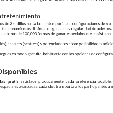
ntretenimiento
os de 3 rodillos hasta las contemporáneas configuraciones de 6 o
 funcionamientos distintas de ganancia y regularidad de aciertos.
hasta más de 100,000 formas de ganar, especialmente en sistemas
ds), scatters (scatters) y potenciadores crean posibilidades adici
egues en modo gratuito, habituarte con las opciones de configura
Disponibles
as gratis
satisface prácticamente cada preferencia posible
s espaciales avanzadas, cada slot transporta a los participantes a