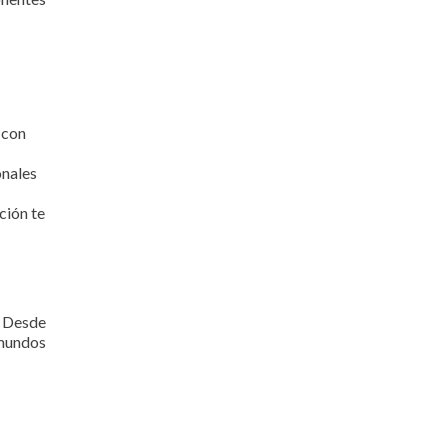
 con
onales
ción te
. Desde
 mundos