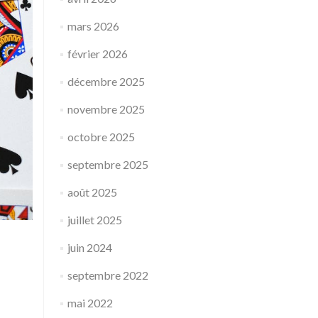
mars 2026
février 2026
décembre 2025
novembre 2025
octobre 2025
septembre 2025
août 2025
juillet 2025
juin 2024
septembre 2022
mai 2022