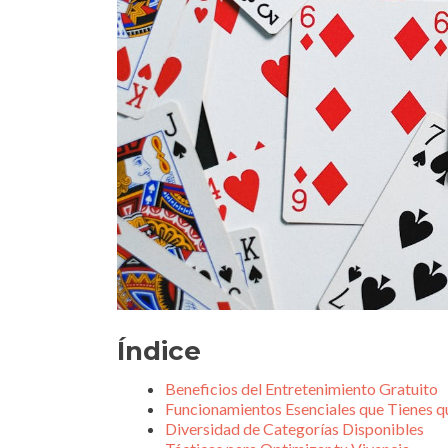
Índice
Beneficios del Entretenimiento Gratuito
Funcionamientos Esenciales que Tienes 
Diversidad de Categorías Disponibles