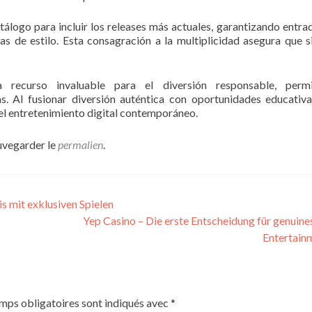
logo para incluir los releases más actuales, garantizando entrad
as de estilo. Esta consagración a la multiplicidad asegura que 
 recurso invaluable para el diversión responsable, permi
as. Al fusionar diversión auténtica con oportunidades educativa
 el entretenimiento digital contemporáneo.
auvegarder le
permalien
.
s mit exklusiven Spielen
Yep Casino – Die erste Entscheidung für genuines
Entertain
mps obligatoires sont indiqués avec
*