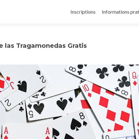
Inscriptions
Informations pra
e las Tragamonedas Gratis