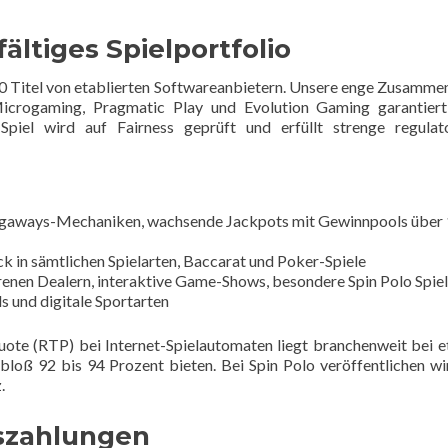
ältiges Spielportfolio
500 Titel von etablierten Softwareanbietern. Unsere enge Zusamme
icrogaming, Pragmatic Play und Evolution Gaming garantiert
 Spiel wird auf Fairness geprüft und erfüllt strenge regulat
Megaways-Mechaniken, wachsende Jackpots mit Gewinnpools über
k in sämtlichen Spielarten, Baccarat und Poker-Spiele
renen Dealern, interaktive Game-Shows, besondere Spin Polo Spiel
s und digitale Sportarten
uote (RTP) bei Internet-Spielautomaten liegt branchenweit bei 
 bloß 92 bis 94 Prozent bieten. Bei Spin Polo veröffentlichen wi
.
szahlungen