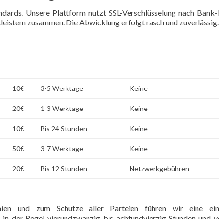
andards. Unsere Plattform nutzt SSL-Verschlüsselung nach Bank
tleistern zusammen. Die Abwicklung erfolgt rasch und zuverlässig.
10€
3-5 Werktage
Keine
20€
1-3 Werktage
Keine
10€
Bis 24 Stunden
Keine
50€
3-7 Werktage
Keine
20€
Bis 12 Stunden
Netzwerkgebühren
inien und zum Schutze aller Parteien führen wir eine ein
t in der Regel vierundzwanzig bis achtundvierzig Stunden und v