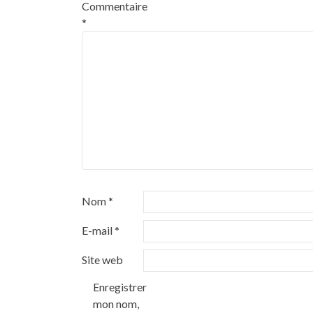
Commentaire
*
Nom
*
E-mail
*
Site web
Enregistrer
mon nom,