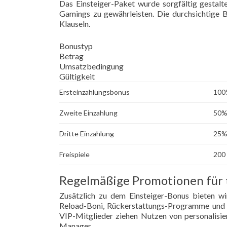
Das Einsteiger-Paket wurde sorgfältig gestalt
Gamings zu gewährleisten. Die durchsichtige 
Klauseln.
Bonustyp
Betrag
Umsatzbedingung
Gültigkeit
Ersteinzahlungsbonus
100
Zweite Einzahlung
50%
Dritte Einzahlung
25%
Freispiele
200
Regelmäßige Promotionen für
Zusätzlich zu dem Einsteiger-Bonus bieten wi
Reload-Boni, Rückerstattungs-Programme und ei
VIP-Mitglieder ziehen Nutzen von personalisie
Manager.