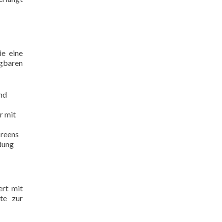
ie eine
ügbaren
nd
r mit
creens
dung
ert mit
te zur