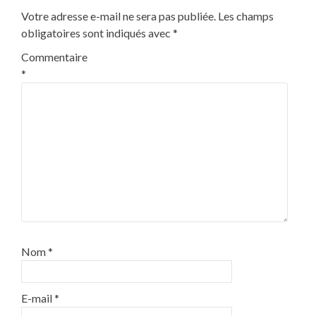
Votre adresse e-mail ne sera pas publiée.
Les champs
obligatoires sont indiqués avec
*
Commentaire
*
Nom
*
E-mail
*