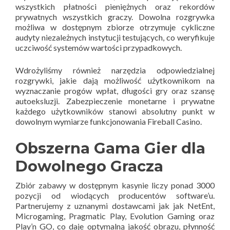
wszystkich płatności pieniężnych oraz rekordów
prywatnych wszystkich graczy. Dowolna rozgrywka
możliwa w dostępnym zbiorze otrzymuje cykliczne
audyty niezależnych instytucji testujących, co weryfikuje
uczciwość systemów wartości przypadkowych.
Wdrożyliśmy również narzędzia odpowiedzialnej
rozgrywki, jakie dają możliwość użytkownikom na
wyznaczanie progów wpłat, długości gry oraz szansę
autoeksluzji. Zabezpieczenie monetarne i prywatne
każdego użytkowników stanowi absolutny punkt w
dowolnym wymiarze funkcjonowania Fireball Casino.
Obszerna Gama Gier dla
Dowolnego Gracza
Zbiór zabawy w dostępnym kasynie liczy ponad 3000
pozycji od wiodących producentów software’u.
Partnerujemy z uznanymi dostawcami jak jak NetEnt,
Microgaming, Pragmatic Play, Evolution Gaming oraz
Play’n GO, co daje optymalną jakość obrazu, płynność