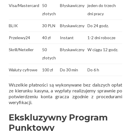
Visa/Mastercard
50
Błyskawiczny
jeden do trzech
złotych
dni pracy
BLIK
30 PLN
Błyskawiczny
Do 24 godz.
Przelewy24
40 zł
Instant
1-2 dni robocze
Skrill/Neteller
50
Błyskawiczny
W ciągu 12 godz.
złotych
Waluty cyfrowe
100 zł
Do 30 min
Do 6 h
Wszelkie płatności są wykonywane bez dalszych opłat
ze kierunku kasyna, a wypłaty realizujemy sprawnie po
potwierdzeniu konta gracza zgodnie z procedurami
weryfikacji.
Ekskluzywny Program
Punktowy