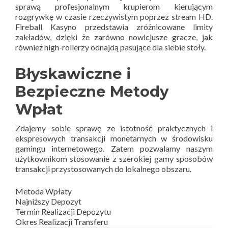
sprawą profesjonalnym krupierom kierującym
rozgrywkę w czasie rzeczywistym poprzez stream HD.
Fireball Kasyno przedstawia zróżnicowane limity
zakładów, dzięki że zarówno nowicjusze gracze, jak
również high-rollerzy odnajdą pasujące dla siebie stoły.
Błyskawiczne i
Bezpieczne Metody
Wpłat
Zdajemy sobie sprawę ze istotność praktycznych i
ekspresowych transakcji monetarnych w środowisku
gamingu internetowego. Zatem pozwalamy naszym
użytkownikom stosowanie z szerokiej gamy sposobów
transakcji przystosowanych do lokalnego obszaru.
Metoda Wpłaty
Najniższy Depozyt
Termin Realizacji Depozytu
Okres Realizacji Transferu