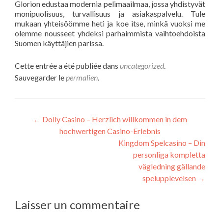
Glorion edustaa modernia pelimaailmaa, jossa yhdistyvät
monipuolisuus, turvallisuus ja asiakaspalvelu. Tule
mukaan yhteisöömme heti ja koe itse, minkä vuoksi me
olemme nousseet yhdeksi parhaimmista vaihtoehdoista
Suomen käyttäjien parissa.
Cette entrée a été publiée dans
uncategorized
.
Sauvegarder le
permalien
.
←
Dolly Casino – Herzlich willkommen in dem
hochwertigen Casino-Erlebnis
Kingdom Spelcasino – Din
personliga kompletta
vägledning gällande
spelupplevelsen
→
Laisser un commentaire