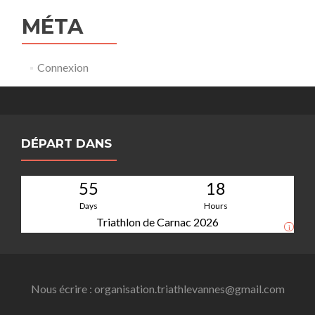
MÉTA
Connexion
DÉPART DANS
55
18
Days
Hours
Triathlon de Carnac 2026
i
Nous écrire : organisation.triathlevannes@gmail.com