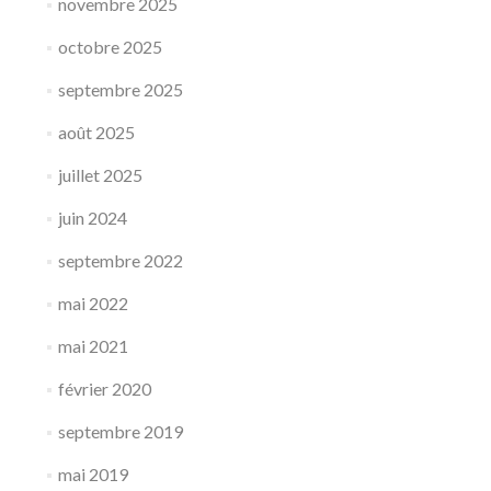
novembre 2025
octobre 2025
septembre 2025
août 2025
juillet 2025
juin 2024
septembre 2022
mai 2022
mai 2021
février 2020
septembre 2019
mai 2019