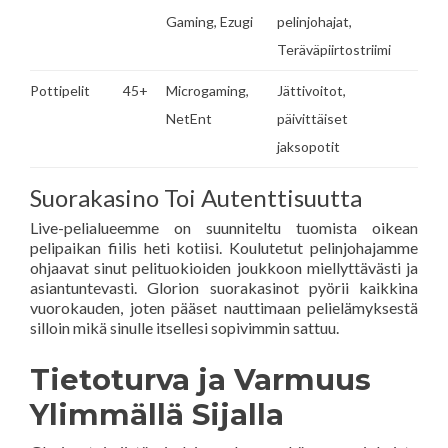
Gaming, Ezugi
pelinjohajat,
Teräväpiirtostriimi
Pottipelit
45+
Microgaming,
Jättivoitot,
NetEnt
päivittäiset
jaksopotit
Suorakasino Toi Autenttisuutta
Live-pelialueemme on suunniteltu tuomista oikean
pelipaikan fiilis heti kotiisi. Koulutetut pelinjohajamme
ohjaavat sinut pelituokioiden joukkoon miellyttävästi ja
asiantuntevasti. Glorion suorakasinot pyörii kaikkina
vuorokauden, joten pääset nauttimaan pelielämyksestä
silloin mikä sinulle itsellesi sopivimmin sattuu.
Tietoturva ja Varmuus
Ylimmällä Sijalla