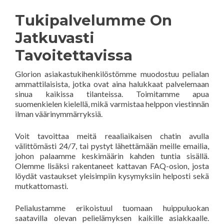
Tukipalvelumme On
Jatkuvasti
Tavoitettavissa
Glorion asiakastukihenkilöstömme muodostuu pelialan
ammattilaisista, jotka ovat aina halukkaat palvelemaan
sinua kaikissa tilanteissa. Toimitamme apua
suomenkielen kielellä, mikä varmistaa helppon viestinnän
ilman väärinymmärryksiä.
Voit tavoittaa meitä reaaliaikaisen chatin avulla
välittömästi 24/7, tai pystyt lähettämään meille emailia,
johon palaamme keskimäärin kahden tuntia sisällä.
Olemme lisäksi rakentaneet kattavan FAQ-osion, josta
löydät vastaukset yleisimpiin kysymyksiin helposti sekä
mutkattomasti.
Pelialustamme erikoistuul tuomaan huippuluokan
saatavilla olevan pelielämyksen kaikille asiakkaalle.