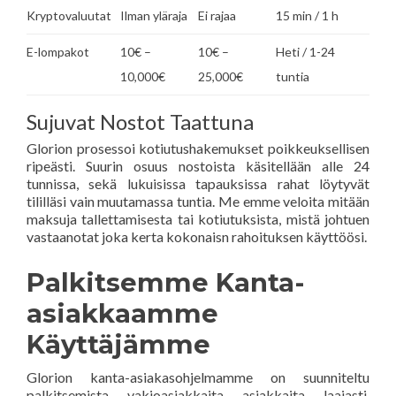
Kryptovaluutat
Ilman yläraja
Ei rajaa
15 min / 1 h
E-lompakot
10€ –
10€ –
Heti / 1-24
10,000€
25,000€
tuntia
Sujuvat Nostot Taattuna
Glorion prosessoi kotiutushakemukset poikkeuksellisen
ripeästi. Suurin osuus nostoista käsitellään alle 24
tunnissa, sekä lukuisissa tapauksissa rahat löytyvät
tililläsi vain muutamassa tuntia. Me emme veloita mitään
maksuja tallettamisesta tai kotiutuksista, mistä johtuen
vastaanotat joka kerta kokonaisn rahoituksen käyttöösi.
Palkitsemme Kanta-
asiakkaamme
Käyttäjämme
Glorion kanta-asiakasohjelmamme on suunniteltu
palkitsemista vakioasiakkaita asiakkaita laajasti.