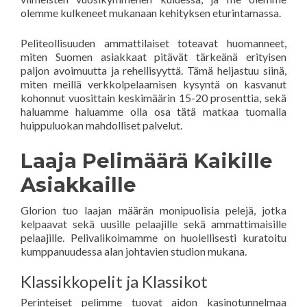
olemme kulkeneet mukanaan kehityksen eturintamassa.
Peliteollisuuden ammattilaiset toteavat huomanneet,
miten Suomen asiakkaat pitävät tärkeänä erityisen
paljon avoimuutta ja rehellisyyttä. Tämä heijastuu siinä,
miten meillä verkkolpelaamisen kysyntä on kasvanut
kohonnut vuosittain keskimäärin 15-20 prosenttia, sekä
haluamme haluamme olla osa tätä matkaa tuomalla
huippuluokan mahdolliset palvelut.
Laaja Pelimäärä Kaikille
Asiakkaille
Glorion tuo laajan määrän monipuolisia pelejä, jotka
kelpaavat sekä uusille pelaajille sekä ammattimaisille
pelaajille. Pelivalikoimamme on huolellisesti kuratoitu
kumppanuudessa alan johtavien studion mukana.
Klassikkopelit ja Klassikot
Perinteiset pelimme tuovat aidon kasinotunnelmaa