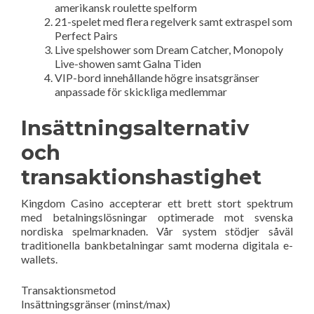
amerikansk roulette spelform
21-spelet med flera regelverk samt extraspel som
Perfect Pairs
Live spelshower som Dream Catcher, Monopoly
Live-showen samt Galna Tiden
VIP-bord innehållande högre insatsgränser
anpassade för skickliga medlemmar
Insättningsalternativ
och
transaktionshastighet
Kingdom Casino accepterar ett brett stort spektrum
med betalningslösningar optimerade mot svenska
nordiska spelmarknaden. Vår system stödjer såväl
traditionella bankbetalningar samt moderna digitala e-
wallets.
Transaktionsmetod
Insättningsgränser (minst/max)