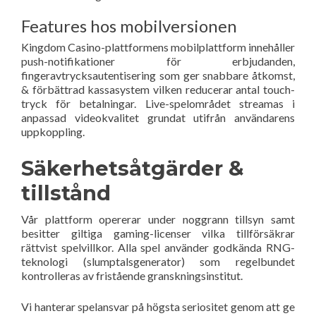
Features hos mobilversionen
Kingdom Casino-plattformens mobilplattform innehåller
push-notifikationer för erbjudanden,
fingeravtrycksautentisering som ger snabbare åtkomst,
& förbättrad kassasystem vilken reducerar antal touch-
tryck för betalningar. Live-spelområdet streamas i
anpassad videokvalitet grundat utifrån användarens
uppkoppling.
Säkerhetsåtgärder &
tillstånd
Vår plattform opererar under noggrann tillsyn samt
besitter giltiga gaming-licenser vilka tillförsäkrar
rättvist spelvillkor. Alla spel använder godkända RNG-
teknologi (slumptalsgenerator) som regelbundet
kontrolleras av fristående granskningsinstitut.
Vi hanterar spelansvar på högsta seriositet genom att ge