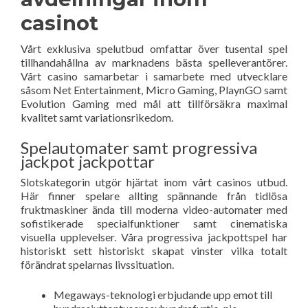
casinot
Vårt exklusiva spelutbud omfattar över tusental spel
tillhandahållna av marknadens bästa spelleverantörer.
Vårt casino samarbetar i samarbete med utvecklare
såsom Net Entertainment, Micro Gaming, PlaynGO samt
Evolution Gaming med mål att tillförsäkra maximal
kvalitet samt variationsrikedom.
Spelautomater samt progressiva
jackpot jackpottar
Slotskategorin utgör hjärtat inom vårt casinos utbud.
Här finner spelare allting spännande från tidlösa
fruktmaskiner ända till moderna video-automater med
sofistikerade specialfunktioner samt cinematiska
visuella upplevelser. Våra progressiva jackpottspel har
historiskt sett historiskt skapat vinster vilka totalt
förändrat spelarnas livssituation.
Megaways-teknologi erbjudande upp emot till