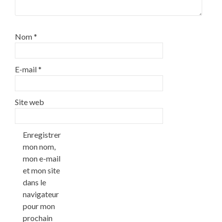
Nom
*
E-mail
*
Site web
Enregistrer
mon nom,
mon e-mail
et mon site
dans le
navigateur
pour mon
prochain