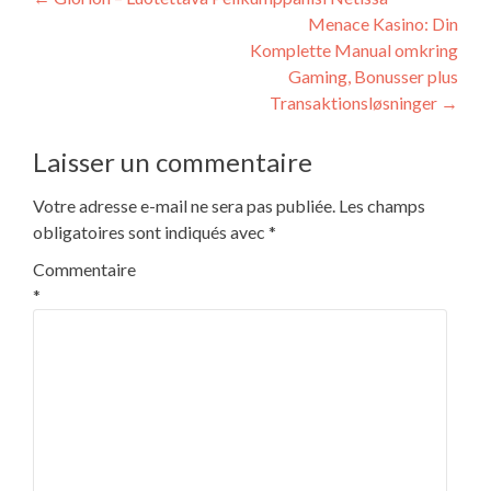
Menace Kasino: Din
Komplette Manual omkring
Gaming, Bonusser plus
Transaktionsløsninger
→
Laisser un commentaire
Votre adresse e-mail ne sera pas publiée.
Les champs
obligatoires sont indiqués avec
*
Commentaire
*