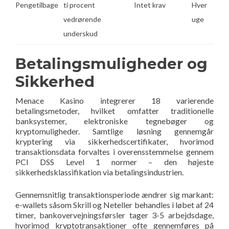
Pengetilbage
ti procent
Intet krav
Hver
vedrørende
uge
underskud
Betalingsmuligheder og
Sikkerhed
Menace Kasino integrerer 18 varierende
betalingsmetoder, hvilket omfatter traditionelle
banksystemer, elektroniske tegnebøger og
kryptomuligheder. Samtlige løsning gennemgår
kryptering via sikkerhedscertifikater, hvorimod
transaktionsdata forvaltes i overensstemmelse gennem
PCI DSS Level 1 normer – den højeste
sikkerhedsklassifikation via betalingsindustrien.
Gennemsnitlig transaktionsperiode ændrer sig markant:
e-wallets såsom Skrill og Neteller behandles i løbet af 24
timer, bankovervejningsførsler tager 3-5 arbejdsdage,
hvorimod kryptotransaktioner ofte gennemføres på