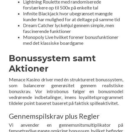
Lightning Roulette med randomiserede
forstærkere op til 500x på enkelte tal
Infinite Blackjack hvor ubegrænset mængde
kunder har mulighed for at deltage på samme tid
Dream Catcher lyckehjul gennem simple, men
fascinerende funktioner
Monopoly Live hvilket forener bonusfunktioner
med det klassiske boardgame
Bonussystem samt
Aktioner
Menace Kasino driver med én struktureret bonussystem,
som balancerer generøsitet gennem realistiske
bonuskrav. Vor introbonus følger en bonusmodel
vedrørende indbetalinger, imens loyalitetsprogrammet
tildeler point baseret baseret på faktisk spilleaktivitet.
Gennemspilskrav plus Regler
Vi anvender en gennemsnitsmultiplikator på
femogtredive gange omkring bonussum, hvilket befinder