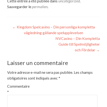
Cette entrée a été publiée dans
uncategorized
.
Sauvegarder le
permalien
.
←
Kingdom Spelcasino – Din personliga kompletta
vägledning gällande spelupplevelsen
NVCasino – Din Kompletta
Guide till Spelmöjligheter
och Fördelar
→
Laisser un commentaire
Votre adresse e-mail ne sera pas publiée.
Les champs
obligatoires sont indiqués avec
*
Commentaire
*