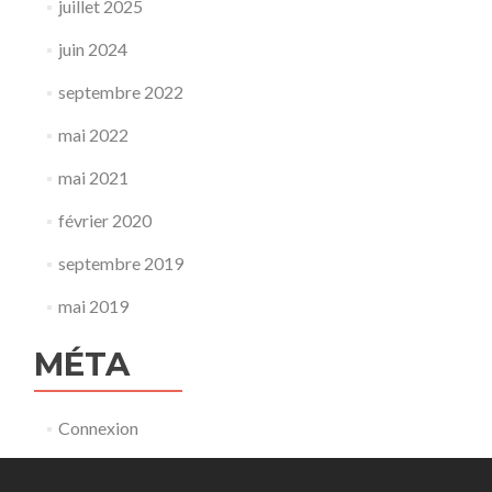
juillet 2025
juin 2024
septembre 2022
mai 2022
mai 2021
février 2020
septembre 2019
mai 2019
MÉTA
Connexion