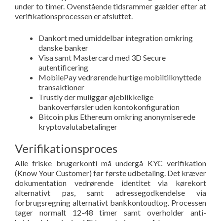
under to timer. Ovenstående tidsrammer gælder efter at
verifikationsprocessen er afsluttet.
Dankort med umiddelbar integration omkring
danske banker
Visa samt Mastercard med 3D Secure
autentificering
MobilePay vedrørende hurtige mobiltilknyttede
transaktioner
Trustly der muliggør øjeblikkelige
bankoverførsler uden kontokonfiguration
Bitcoin plus Ethereum omkring anonymiserede
kryptovalutabetalinger
Verifikationsproces
Alle friske brugerkonti må undergå KYC verifikation
(Know Your Customer) før første udbetaling. Det kræver
dokumentation vedrørende identitet via kørekort
alternativt pas, samt adressegodkendelse via
forbrugsregning alternativt bankkontoudtog. Processen
tager normalt 12-48 timer samt overholder anti-