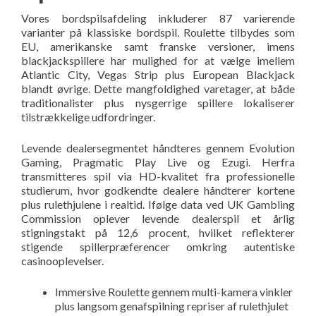
Vores bordspilsafdeling inkluderer 87 varierende
varianter på klassiske bordspil. Roulette tilbydes som
EU, amerikanske samt franske versioner, imens
blackjackspillere har mulighed for at vælge imellem
Atlantic City, Vegas Strip plus European Blackjack
blandt øvrige. Dette mangfoldighed varetager, at både
traditionalister plus nysgerrige spillere lokaliserer
tilstrækkelige udfordringer.
Levende dealersegmentet håndteres gennem Evolution
Gaming, Pragmatic Play Live og Ezugi. Herfra
transmitteres spil via HD-kvalitet fra professionelle
studierum, hvor godkendte dealere håndterer kortene
plus rulethjulene i realtid. Ifølge data ved UK Gambling
Commission oplever levende dealerspil et årlig
stigningstakt på 12,6 procent, hvilket reflekterer
stigende spillerpræferencer omkring autentiske
casinooplevelser.
Immersive Roulette gennem multi-kamera vinkler
plus langsom genafspilning repriser af rulethjulet