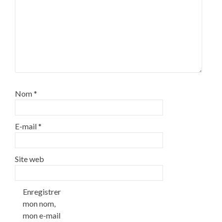
Nom
*
E-mail
*
Site web
Enregistrer
mon nom,
mon e-mail