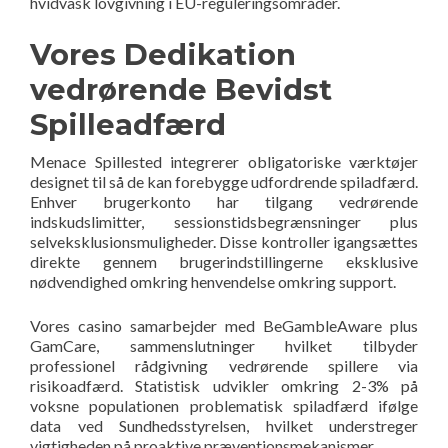
hvidvask lovgivning i EU-reguleringsområder.
Vores Dedikation
vedrørende Bevidst
Spilleadfærd
Menace Spillested integrerer obligatoriske værktøjer
designet til så de kan forebygge udfordrende spiladfærd.
Enhver brugerkonto har tilgang vedrørende
indskudslimitter, sessionstidsbegrænsninger plus
selveksklusionsmuligheder. Disse kontroller igangsættes
direkte gennem brugerindstillingerne eksklusive
nødvendighed omkring henvendelse omkring support.
Vores casino samarbejder med BeGambleAware plus
GamCare, sammenslutninger hvilket tilbyder
professionel rådgivning vedrørende spillere via
risikoadfærd. Statistisk udvikler omkring 2-3% på
voksne populationen problematisk spiladfærd ifølge
data ved Sundhedsstyrelsen, hvilket understreger
vigtigheden på proaktive præventionsmekanismer.