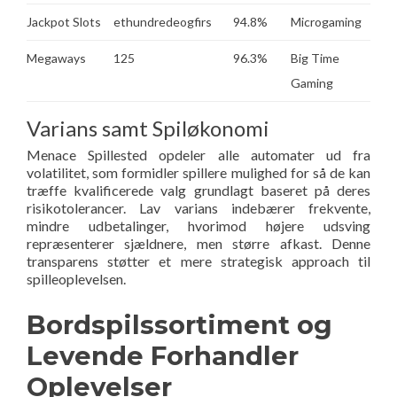
Jackpot Slots
ethundredeogfirs
94.8%
Microgaming
Megaways
125
96.3%
Big Time
Gaming
Varians samt Spiløkonomi
Menace Spillested opdeler alle automater ud fra
volatilitet, som formidler spillere mulighed for så de kan
træffe kvalificerede valg grundlagt baseret på deres
risikotolerancer. Lav varians indebærer frekvente,
mindre udbetalinger, hvorimod højere udsving
repræsenterer sjældnere, men større afkast. Denne
transparens støtter et mere strategisk approach til
spilleoplevelsen.
Bordspilssortiment og
Levende Forhandler
Oplevelser