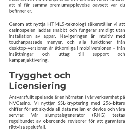
att ni får samma premiumupplevelse oavsett var du
befinner er.
Genom att nyttja HTML5-teknologi säkerställer vi att
casinospelen laddas snabbt och fungerar smidigt utan
installation av appar. Navigeringen är intuitiv med
touchanpassade menyer, och alla funktioner från
desktop-versionen är åtkomliga i mobilversionen – från
insättningar och uttag till support och
kampanjaktivering.
Trygghet och
Licensiering
Ansvarsfullt spelande är en hörnsten i vår verksamhet på
NVCasino. Vi nyttjar SSL-kryptering med 256-bitars
chiffer för att skydda all data mellan er device och våra
servrar. Vår slumptalsgenerator (RNG) testas
regelbundet av oberoende revisorer för att garantera
rättvisa spelutfall.