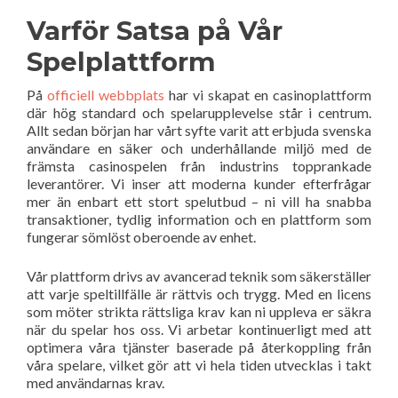
Varför Satsa på Vår
Spelplattform
På
officiell webbplats
har vi skapat en casinoplattform
där hög standard och spelarupplevelse står i centrum.
Allt sedan början har vårt syfte varit att erbjuda svenska
användare en säker och underhållande miljö med de
främsta casinospelen från industrins topprankade
leverantörer. Vi inser att moderna kunder efterfrågar
mer än enbart ett stort spelutbud – ni vill ha snabba
transaktioner, tydlig information och en plattform som
fungerar sömlöst oberoende av enhet.
Vår plattform drivs av avancerad teknik som säkerställer
att varje speltillfälle är rättvis och trygg. Med en licens
som möter strikta rättsliga krav kan ni uppleva er säkra
när du spelar hos oss. Vi arbetar kontinuerligt med att
optimera våra tjänster baserade på återkoppling från
våra spelare, vilket gör att vi hela tiden utvecklas i takt
med användarnas krav.