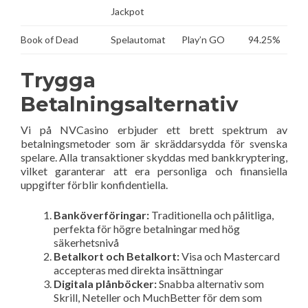
Jackpot
Book of Dead
Spelautomat
Play’n GO
94.25%
Trygga
Betalningsalternativ
Vi på NVCasino erbjuder ett brett spektrum av
betalningsmetoder som är skräddarsydda för svenska
spelare. Alla transaktioner skyddas med bankkryptering,
vilket garanterar att era personliga och finansiella
uppgifter förblir konfidentiella.
Banköverföringar:
Traditionella och pålitliga,
perfekta för högre betalningar med hög
säkerhetsnivå
Betalkort och Betalkort:
Visa och Mastercard
accepteras med direkta insättningar
Digitala plånböcker:
Snabba alternativ som
Skrill, Neteller och MuchBetter för dem som