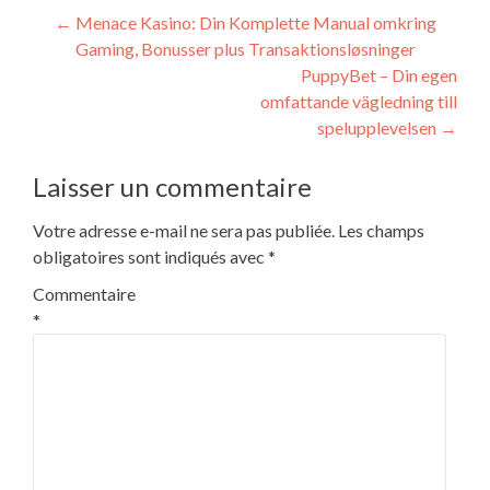
←
Menace Kasino: Din Komplette Manual omkring
Gaming, Bonusser plus Transaktionsløsninger
PuppyBet – Din egen
omfattande vägledning till
spelupplevelsen
→
Laisser un commentaire
Votre adresse e-mail ne sera pas publiée.
Les champs
obligatoires sont indiqués avec
*
Commentaire
*