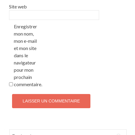
Site web
Enregistrer
mon nom,
mon e-mail
et mon site
dans le
navigateur
pour mon
prochain
commentaire.