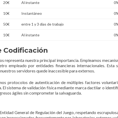
20€
Al instante
0
10€
Instantáneo
0
50€
entre 1 y 3 días de trabajo
0
10€
Al instante
0
 Codificación
ios representa nuestra principal importancia. Empleamos mecani
etro empleado por entidades financieras internacionales. Esta 
 nuestros servidores quede inaccesible para externos.
os protocolos de autenticación de múltiples factores voluntar
. El sistema de validación física mediante marca dactilar o identif
ingresos ágiles sin comprometer la salvaguarda.
 Entidad General de Regulación del Juego, respetando escrupulo
s son inspeccionados frecuentemente por laboratorios externos va