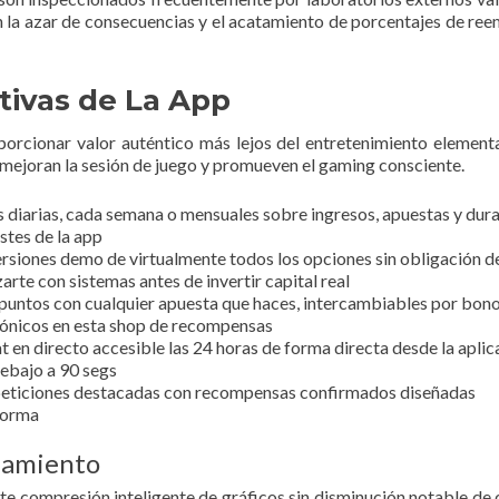
la azar de consecuencias y el acatamiento de porcentajes de re
tivas de La App
orcionar valor auténtico más lejos del entretenimiento elementa
e mejoran la sesión de juego y promueven el gaming consciente.
s diarias, cada semana o mensuales sobre ingresos, apuestas y dur
stes de la app
rsiones demo de virtualmente todos los opciones sin obligación d
arte con sistemas antes de invertir capital real
untos con cualquier apuesta que haces, intercambiables por bono
trónicos en esta shop de recompensas
 en directo accesible las 24 horas de forma directa desde la aplic
debajo a 90 segs
ticiones destacadas con recompensas confirmados diseñadas
aforma
namiento
te compresión inteligente de gráficos sin disminución notable de 