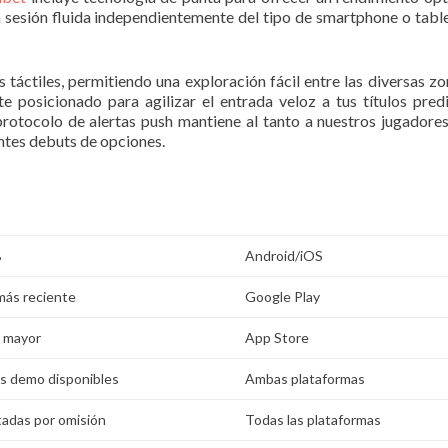
a sesión fluida independientemente del tipo de smartphone o tabl
táctiles, permitiendo una exploración fácil entre las diversas zo
posicionado para agilizar el entrada veloz a tus títulos predi
 protocolo de alertas push mantiene al tanto a nuestros jugadore
entes debuts de opciones.
B
Android/iOS
más reciente
Google Play
o mayor
App Store
os demo disponibles
Ambas plataformas
tadas por omisión
Todas las plataformas