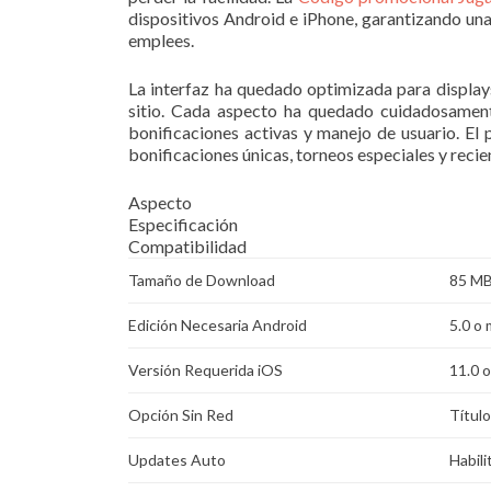
dispositivos Android e iPhone, garantizando un
emplees.
La interfaz ha quedado optimizada para displays 
sitio. Cada aspecto ha quedado cuidadosamente 
bonificaciones activas y manejo de usuario. El
bonificaciones únicas, torneos especiales y reci
Aspecto
Especificación
Compatibilidad
Tamaño de Download
85 M
Edición Necesaria Android
5.0 o 
Versión Requerida iOS
11.0 
Opción Sin Red
Títul
Updates Auto
Habili