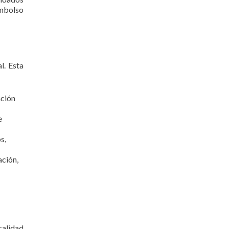
embolso
l. Esta
ación
e
s,
ación,
calidad