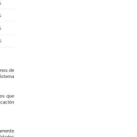
%
%
%
%
smos de
sistema
ios que
icación
samente
lidados