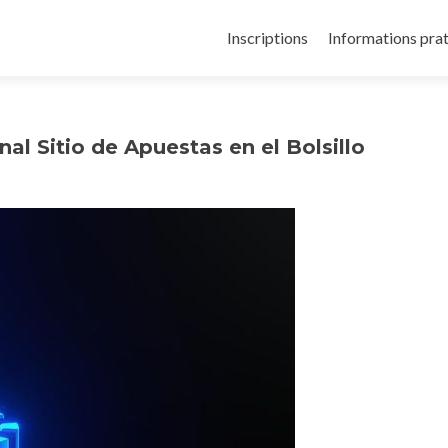
Inscriptions
Informations pra
l Sitio de Apuestas en el Bolsillo