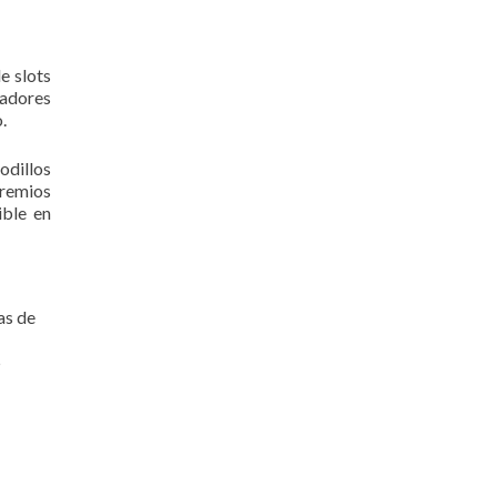
e slots
radores
.
odillos
premios
ible en
as de
5