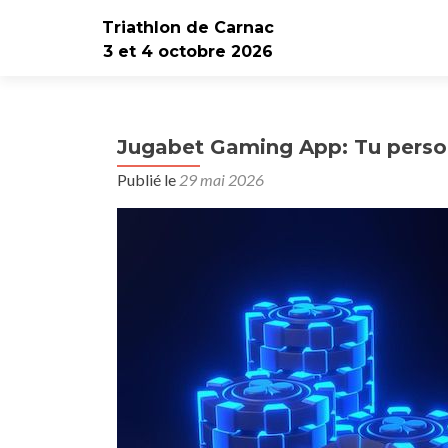
Triathlon de Carnac
3 et 4 octobre 2026
Jugabet Gaming App: Tu persona
Publié le
29 mai 2026