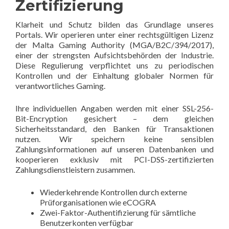
Zertifizierung
Klarheit und Schutz bilden das Grundlage unseres
Portals. Wir operieren unter einer rechtsgültigen Lizenz
der Malta Gaming Authority (MGA/B2C/394/2017),
einer der strengsten Aufsichtsbehörden der Industrie.
Diese Regulierung verpflichtet uns zu periodischen
Kontrollen und der Einhaltung globaler Normen für
verantwortliches Gaming.
Ihre individuellen Angaben werden mit einer SSL-256-
Bit-Encryption gesichert – dem gleichen
Sicherheitsstandard, den Banken für Transaktionen
nutzen. Wir speichern keine sensiblen
Zahlungsinformationen auf unseren Datenbanken und
kooperieren exklusiv mit PCI-DSS-zertifizierten
Zahlungsdienstleistern zusammen.
Wiederkehrende Kontrollen durch externe
Prüforganisationen wie eCOGRA
Zwei-Faktor-Authentifizierung für sämtliche
Benutzerkonten verfügbar