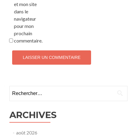
et mon site
dans le
navigateur
pour mon
prochain
commentaire.
ARCHIVES
août 2026