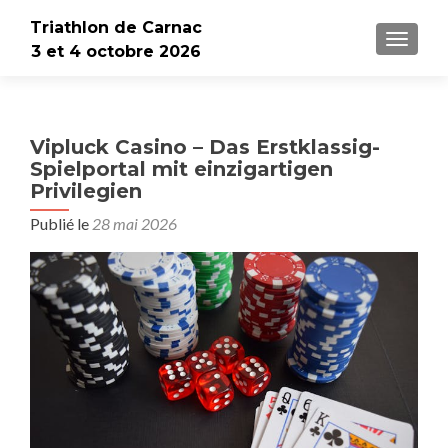
Triathlon de Carnac
AFFICH
3 et 4 octobre 2026
Vipluck Casino – Das Erstklassig-
Spielportal mit einzigartigen
Privilegien
Publié le
28 mai 2026