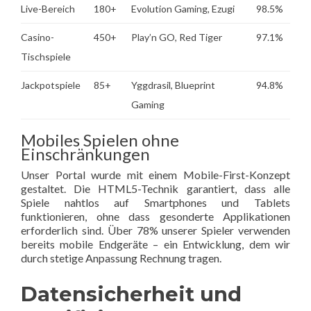
Live-Bereich
180+
Evolution Gaming, Ezugi
98.5%
Casino-
450+
Play’n GO, Red Tiger
97.1%
Tischspiele
Jackpotspiele
85+
Yggdrasil, Blueprint
94.8%
Gaming
Mobiles Spielen ohne
Einschränkungen
Unser Portal wurde mit einem Mobile-First-Konzept
gestaltet. Die HTML5-Technik garantiert, dass alle
Spiele nahtlos auf Smartphones und Tablets
funktionieren, ohne dass gesonderte Applikationen
erforderlich sind. Über 78% unserer Spieler verwenden
bereits mobile Endgeräte – ein Entwicklung, dem wir
durch stetige Anpassung Rechnung tragen.
Datensicherheit und