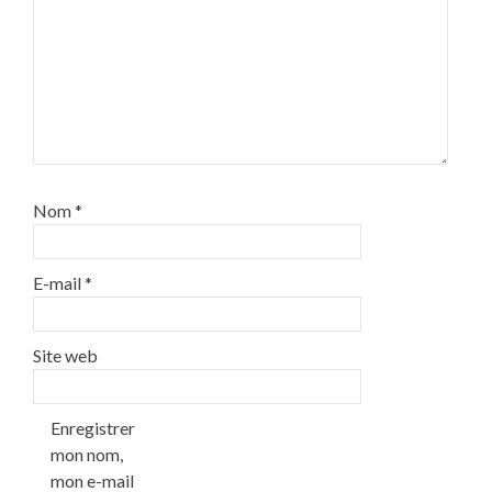
Nom
*
E-mail
*
Site web
Enregistrer
mon nom,
mon e-mail