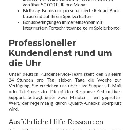
von über 50.000 EUR pro Monat
Birthday-Bonus und personalisierte Reload-Boni
basierend auf Ihrem Spielverhalten
Bonusbedingungen immer einsehbar mit
integriertem Fortschrittsanzeige im Spielerkonto
Professioneller
Kundendienst rund um
die Uhr
Unser deutsch Kundenservice-Team steht den Spielern
24 Stunden pro Tag, sieben Tage die Woche zur
Verfügung. Sie erreichen uns über Live-Support, E-Mail
oder Telefonservice. Die mittlere Response-Zeit im Live-
Support beträgt unter zwei Minuten – ein geprüfter
Wert, der regelmäßig durch Quality-Checks überprüft
wird.
Ausführliche Hilfe-Ressourcen