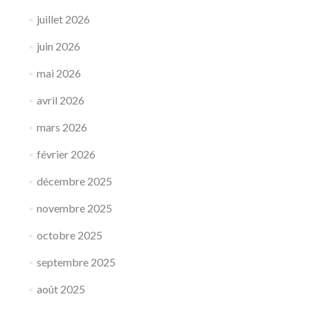
juillet 2026
juin 2026
mai 2026
avril 2026
mars 2026
février 2026
décembre 2025
novembre 2025
octobre 2025
septembre 2025
août 2025