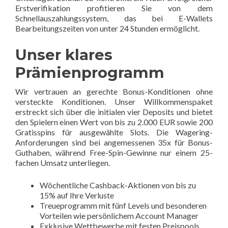
Erstverifikation profitieren Sie von dem
Schnellauszahlungssystem, das bei E-Wallets
Bearbeitungszeiten von unter 24 Stunden ermöglicht.
Unser klares
Prämienprogramm
Wir vertrauen an gerechte Bonus-Konditionen ohne
versteckte Konditionen. Unser Willkommenspaket
erstreckt sich über die initialen vier Deposits und bietet
den Spielern einen Wert von bis zu 2.000 EUR sowie 200
Gratisspins für ausgewählte Slots. Die Wagering-
Anforderungen sind bei angemessenen 35x für Bonus-
Guthaben, während Free-Spin-Gewinne nur einem 25-
fachen Umsatz unterliegen.
Wöchentliche Cashback-Aktionen von bis zu
15% auf Ihre Verluste
Treueprogramm mit fünf Levels und besonderen
Vorteilen wie persönlichem Account Manager
Exklusive Wettbewerbe mit festen Preispools