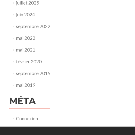
juillet 2025
juin 2024
septembre 2022
mai 2022
mai 2021
février 2020
septembre 2019
mai 2019
MÉTA
Connexion