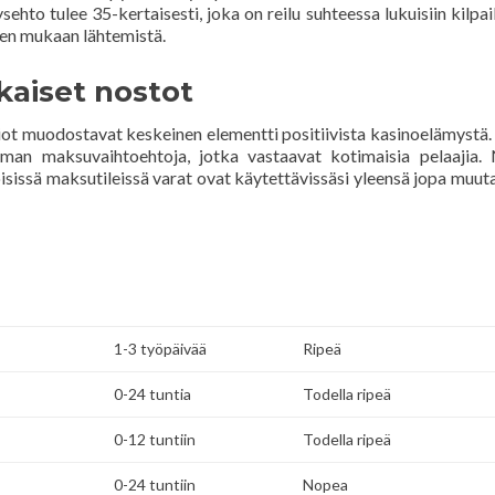
hto tulee 35-kertaisesti, joka on reilu suhteessa lukuisiin kilpaili
nen mukaan lähtemistä.
aiset nostot
iot muodostavat keskeinen elementti positiivista kasinoelämystä.
iman maksuvaihtoehtoja, jotka vastaavat kotimaisia pelaajia.
öisissä maksutileissä varat ovat käytettävissäsi yleensä jopa muu
1-3 työpäivää
Ripeä
0-24 tuntia
Todella ripeä
0-12 tuntiin
Todella ripeä
0-24 tuntiin
Nopea