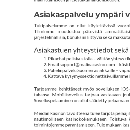
Asiakaspalvelu ympäri v
Tukipalvelumme on ollut käytettävissä vuorok
Tiimimme muodostuu pätevistä ammattilaisis
järjestelmällisiä, bonuksiin liittyviä sekä maksut
Asiakastuen yhteystiedot sekä
Pikachat pelisivustolla – välitön yhteys t
Email support@malinacasino.com – käsitte
Puhelinpalvelu Suomen asiakkaille – vapa
Kattava kysymyssektio nettisivuillamme l
Tarjoamme kehittäneet myös sovelluksen iOS- 
tahansa. Mobiilisovellus tarjoaa vastaavan jo
Sovelluspelaaminen on ollut säädetty pelaamaan 
Meidän kasinon tavoitteena tulee tarjota pelaaj
nautinnolliseen kasinokokemukseen. Toistuva 
toimintojemme parantamiseen. Tule mukaan kasin