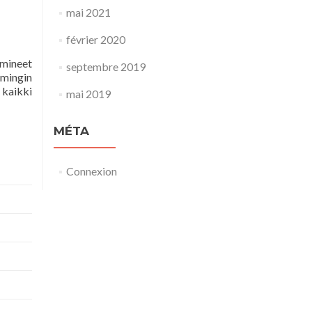
mai 2021
février 2020
mineet
septembre 2019
amingin
kaikki
mai 2019
MÉTA
Connexion