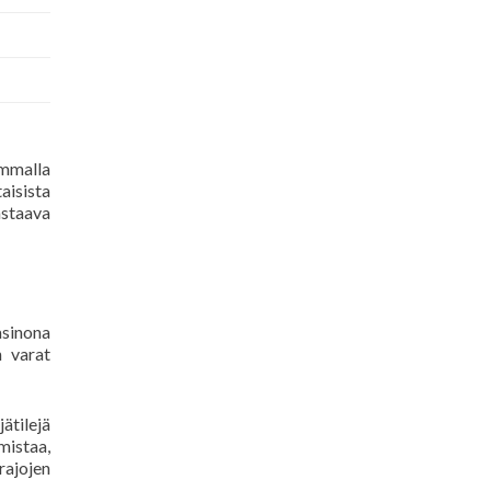
ummalla
aisista
astaava
asinona
n varat
ätilejä
mistaa,
rajojen