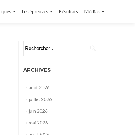
tiques
Les épreuves
Résultats
Médias
ARCHIVES
août 2026
juillet 2026
juin 2026
mai 2026
avril 2026