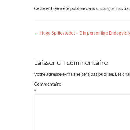
Cette entrée a été publiée dans
uncategorized
. S
←
Hugo Spillestedet – Din personlige Endegyldig
Laisser un commentaire
Votre adresse e-mail ne sera pas publiée.
Les cha
Commentaire
*