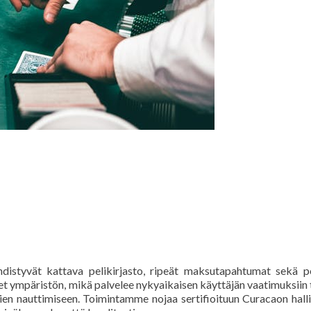
yhdistyvät kattava pelikirjasto, ripeät maksutapahtumat sekä p
et ympäristön, mikä palvelee nykyaikaisen käyttäjän vaatimuksiin
lien nauttimiseen. Toimintamme nojaa sertifioituun Curacaon hall