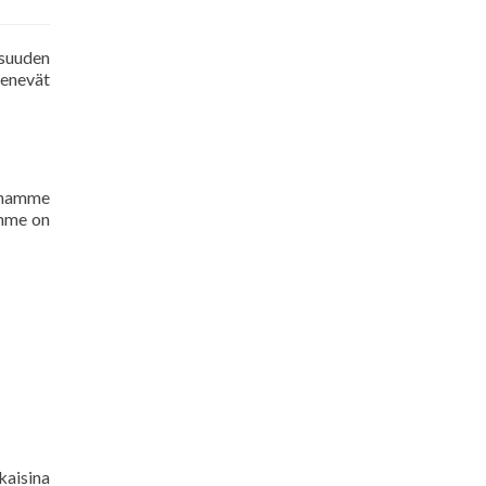
isuuden
enevät
nnamme
ämme on
aisina