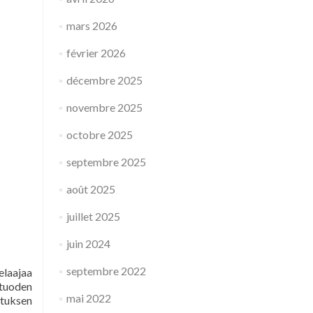
mars 2026
février 2026
décembre 2025
novembre 2025
octobre 2025
septembre 2025
août 2025
juillet 2025
juin 2024
septembre 2022
elaajaa
 tuoden
mai 2022
ituksen