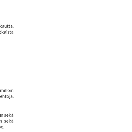
kautta.
kaista
milloin
ehtoja.
un sekä
en sekä
e.