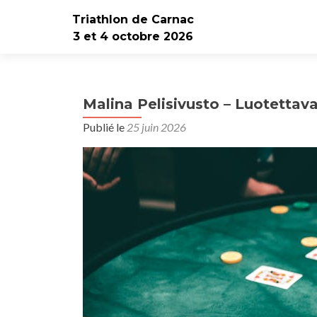
Triathlon de Carnac
3 et 4 octobre 2026
Malina Pelisivusto – Luotettava
Publié le
25 juin 2026