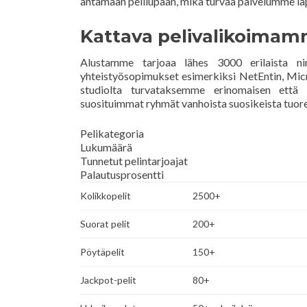
antamaan pelilupaan, mikä turvaa palvelumme läp
Kattava pelivalikoima
Alustamme tarjoaa lähes 3000 erilaista nim
yhteistyösopimukset esimerkiksi NetEntin, Mic
studiolta turvataksemme erinomaisen että 
suosituimmat ryhmät vanhoista suosikeista tuore
Pelikategoria
Lukumäärä
Tunnetut pelintarjoajat
Palautusprosentti
Kolikkopelit
2500+
Suorat pelit
200+
Pöytäpelit
150+
Jackpot-pelit
80+