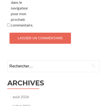
dans le
navigateur
pour mon
prochain
commentaire.
ARCHIVES
août 2026
juillet 2026