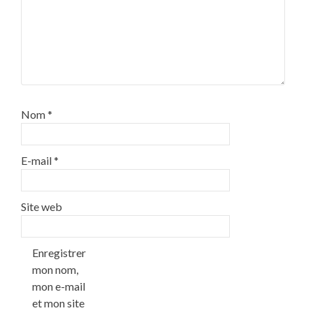
Nom
*
E-mail
*
Site web
Enregistrer
mon nom,
mon e-mail
et mon site