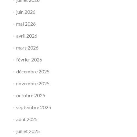
juin 2026
mai 2026
avril 2026
mars 2026
février 2026
décembre 2025
novembre 2025
octobre 2025
septembre 2025
août 2025
juillet 2025