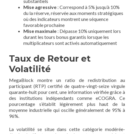
substantiels
Mise agressive
: Correspond à 5% jusqu’à 10%
du la réserve, réservée aux moments stratégiques
où des indicateurs montrent une séquence
favorable prochaine
Mise maximale
: Dépasse 10% uniquement lors
durant les tours bonus garantis lorsque les
multiplicateurs sont activés automatiquement
Taux de Retour et
Volatilité
MegaBlock montre un ratio de redistribution au
participant (RTP) certifié de quatre-vingt-seize virgule
quarante-huit pour cent, une information vérifiée grâce à
des institutions indépendants comme eCOGRA. Ce
pourcentage s’établit légèrement plus haut de la
moyenne industrielle qui oscille généralement de 95% à
96%.
La volatilité se situe dans cette catégorie modérée-