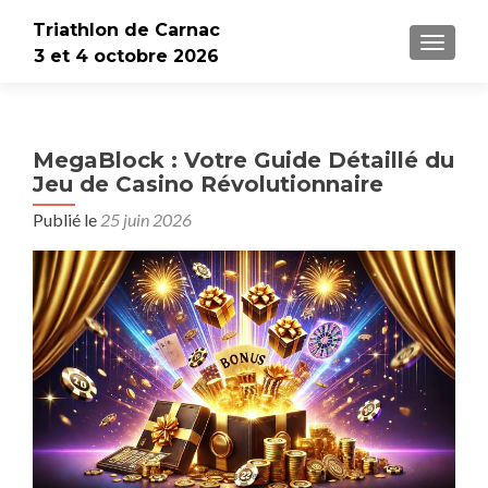
Triathlon de Carnac
AFFICH
3 et 4 octobre 2026
MegaBlock : Votre Guide Détaillé du
Jeu de Casino Révolutionnaire
Publié le
25 juin 2026