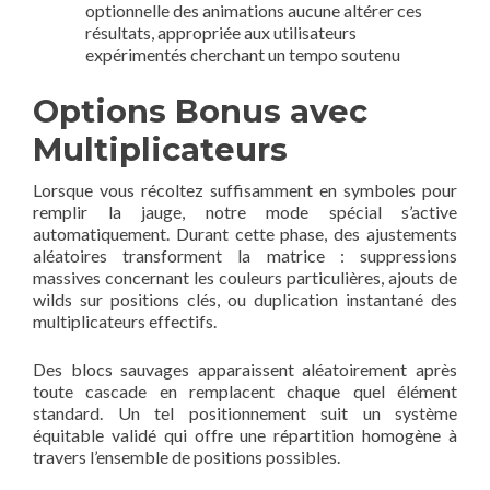
optionnelle des animations aucune altérer ces
résultats, appropriée aux utilisateurs
expérimentés cherchant un tempo soutenu
Options Bonus avec
Multiplicateurs
Lorsque vous récoltez suffisamment en symboles pour
remplir la jauge, notre mode spécial s’active
automatiquement. Durant cette phase, des ajustements
aléatoires transforment la matrice : suppressions
massives concernant les couleurs particulières, ajouts de
wilds sur positions clés, ou duplication instantané des
multiplicateurs effectifs.
Des blocs sauvages apparaissent aléatoirement après
toute cascade en remplacent chaque quel élément
standard. Un tel positionnement suit un système
équitable validé qui offre une répartition homogène à
travers l’ensemble de positions possibles.