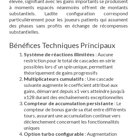
élevée, signifiant avec les gains importants se produisent
à moments espacés néanmoins offrent de montants
substantiels. Ladite configuration correspond
particulièrement pour les joueurs patients qui assument
des phases sans profits en échange de récompenses
substantielles.
Bénéfices Techniques Principaux
Système de réactions illimitées
: Aucune
restriction pour le total de cascades en série
possibles lors d’ un spin unique, permettant
théoriquement de gains progressifs
Multiplicateurs cumulatifs
: Une cascade
suivante augmente le coefficient attribué aux
gains, démarrant depuis x1 vers atteindre jusqu’à
x128 durant des enchaînements exceptionnelles
Compteur de accumulation persistante
: Le
compteur de bonus garde sa état entre différents
tours, assurant une accumulation continue vers
déclenchement concernant les fonctionnalités
uniques
Option turbo configurable
: Augmentation