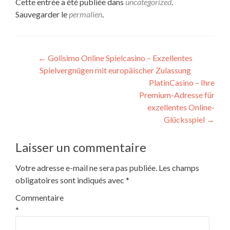
Cette entrée a été publiée dans
uncategorized
.
Sauvegarder le
permalien
.
←
Golisimo Online Spielcasino – Exzellentes
Spielvergnügen mit europäischer Zulassung
PlatinCasino – Ihre
Premium-Adresse für
exzellentes Online-
Glücksspiel
→
Laisser un commentaire
Votre adresse e-mail ne sera pas publiée.
Les champs
obligatoires sont indiqués avec
*
Commentaire
*