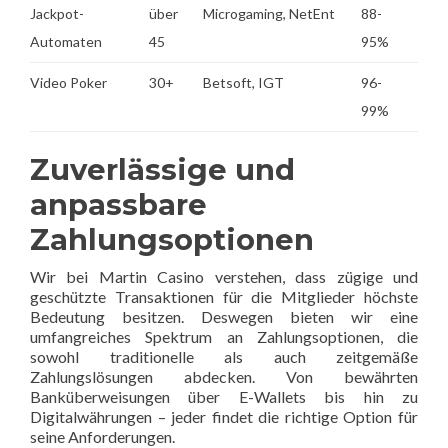
Jackpot-
über
Microgaming, NetEnt
88-
Automaten
45
95%
Video Poker
30+
Betsoft, IGT
96-
99%
Zuverlässige und
anpassbare
Zahlungsoptionen
Wir bei Martin Casino verstehen, dass zügige und
geschützte Transaktionen für die Mitglieder höchste
Bedeutung besitzen. Deswegen bieten wir eine
umfangreiches Spektrum an Zahlungsoptionen, die
sowohl traditionelle als auch zeitgemäße
Zahlungslösungen abdecken. Von bewährten
Banküberweisungen über E-Wallets bis hin zu
Digitalwährungen – jeder findet die richtige Option für
seine Anforderungen.