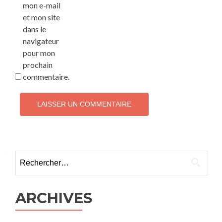
mon e-mail
et mon site
dans le
navigateur
pour mon
prochain
commentaire.
ARCHIVES