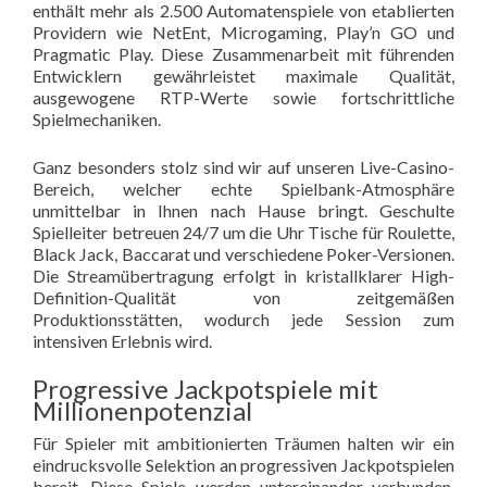
enthält mehr als 2.500 Automatenspiele von etablierten
Providern wie NetEnt, Microgaming, Play’n GO und
Pragmatic Play. Diese Zusammenarbeit mit führenden
Entwicklern gewährleistet maximale Qualität,
ausgewogene RTP-Werte sowie fortschrittliche
Spielmechaniken.
Ganz besonders stolz sind wir auf unseren Live-Casino-
Bereich, welcher echte Spielbank-Atmosphäre
unmittelbar in Ihnen nach Hause bringt. Geschulte
Spielleiter betreuen 24/7 um die Uhr Tische für Roulette,
Black Jack, Baccarat und verschiedene Poker-Versionen.
Die Streamübertragung erfolgt in kristallklarer High-
Definition-Qualität von zeitgemäßen
Produktionsstätten, wodurch jede Session zum
intensiven Erlebnis wird.
Progressive Jackpotspiele mit
Millionenpotenzial
Für Spieler mit ambitionierten Träumen halten wir ein
eindrucksvolle Selektion an progressiven Jackpotspielen
bereit. Diese Spiele werden untereinander verbunden,