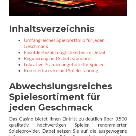
Inhaltsverzeichnis
Umfangreiches Spielportfolio für jeden
Geschmack
Flexible Bezahlmöglichkeiten im Detail
Regulierung und Schutzstandards
Lukrative Prämienangebote für Spieler
Komplettservice und Spielerfahrung
Abwechslungsreiches
Spielesortiment für
jeden Geschmack
Das Casino bietet Ihnen Eintritt zu deutlich über 3.500
qualitativ hochwertigen Spielen renommierter
Spieleprovider. Dabei setzen Sie auf die ausgewogene