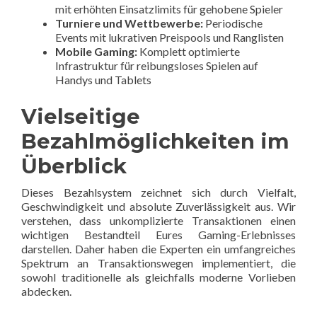
mit erhöhten Einsatzlimits für gehobene Spieler
Turniere und Wettbewerbe:
Periodische
Events mit lukrativen Preispools und Ranglisten
Mobile Gaming:
Komplett optimierte
Infrastruktur für reibungsloses Spielen auf
Handys und Tablets
Vielseitige
Bezahlmöglichkeiten im
Überblick
Dieses Bezahlsystem zeichnet sich durch Vielfalt,
Geschwindigkeit und absolute Zuverlässigkeit aus. Wir
verstehen, dass unkomplizierte Transaktionen einen
wichtigen Bestandteil Eures Gaming-Erlebnisses
darstellen. Daher haben die Experten ein umfangreiches
Spektrum an Transaktionswegen implementiert, die
sowohl traditionelle als gleichfalls moderne Vorlieben
abdecken.