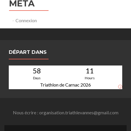
MÉTA
Connexion
DÉPART DANS
58
11
Days
Hours
Triathlon de Carnac 2026
i
Nous écrire : organisation.triathlevannes@gmail.com