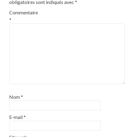
obligatoires sont indiqués avec
*
Commentaire
*
Nom
*
E-mail
*