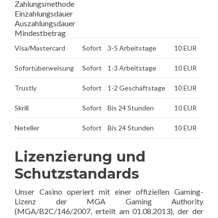
Zahlungsmethode
Einzahlungsdauer
Auszahlungsdauer
Mindestbetrag
Visa/Mastercard
Sofort
3-5 Arbeitstage
10 EUR
Sofortüberweisung
Sofort
1-3 Arbeitstage
10 EUR
Trustly
Sofort
1-2 Geschäftstage
10 EUR
Skrill
Sofort
Bis 24 Stunden
10 EUR
Neteller
Sofort
Bis 24 Stunden
10 EUR
Lizenzierung und
Schutzstandards
Unser Casino operiert mit einer offiziellen Gaming-
Lizenz der MGA Gaming Authority
(MGA/B2C/146/2007, erteilt am 01.08.2013), der der