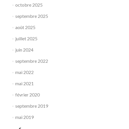
octobre 2025
septembre 2025
août 2025
juillet 2025
juin 2024
septembre 2022
mai 2022
mai 2021
février 2020
septembre 2019
mai 2019