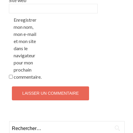
Site web
Enregistrer
mon nom,
mon e-mail
et mon site
dans le
navigateur
pour mon
prochain
commentaire.