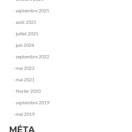
septembre 2025
août 2025
juillet 2025
juin 2024
septembre 2022
mai 2022
mai 2021
février 2020
septembre 2019
mai 2019
MÉTA