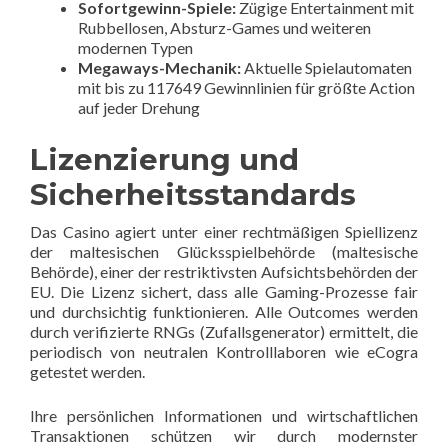
Sofortgewinn-Spiele:
Zügige Entertainment mit
Rubbellosen, Absturz-Games und weiteren
modernen Typen
Megaways-Mechanik:
Aktuelle Spielautomaten
mit bis zu 117649 Gewinnlinien für größte Action
auf jeder Drehung
Lizenzierung und
Sicherheitsstandards
Das Casino agiert unter einer rechtmäßigen Spiellizenz
der maltesischen Glücksspielbehörde (maltesische
Behörde), einer der restriktivsten Aufsichtsbehörden der
EU. Die Lizenz sichert, dass alle Gaming-Prozesse fair
und durchsichtig funktionieren. Alle Outcomes werden
durch verifizierte RNGs (Zufallsgenerator) ermittelt, die
periodisch von neutralen Kontrolllaboren wie eCogra
getestet werden.
Ihre persönlichen Informationen und wirtschaftlichen
Transaktionen schützen wir durch modernster