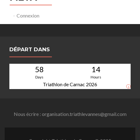
Connexion
DÉPART DANS
58
14
Days
Hours
Triathlon de Carnac 2026
i
Nous écrire : organisation.triathlevannes@gmail.com