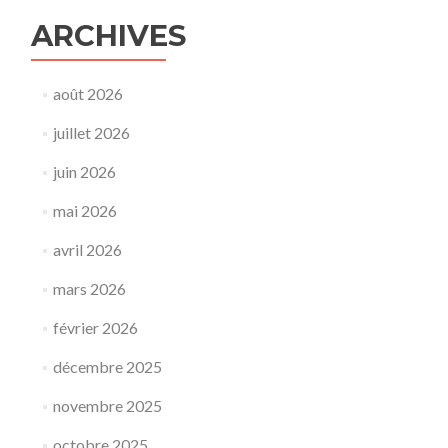
ARCHIVES
août 2026
juillet 2026
juin 2026
mai 2026
avril 2026
mars 2026
février 2026
décembre 2025
novembre 2025
octobre 2025