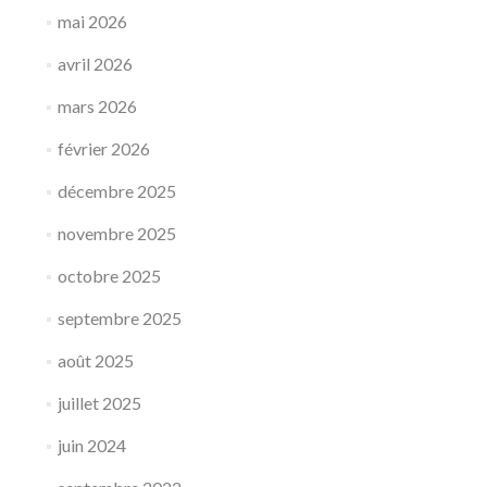
mai 2026
avril 2026
mars 2026
février 2026
décembre 2025
novembre 2025
octobre 2025
septembre 2025
août 2025
juillet 2025
juin 2024