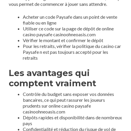
vous permet de commencer à jouer sans attendre.
Acheter un code Paysafe dans un point de vente
fiable ou en ligne
Utiliser ce code sur la page de dépôt de online
casino paysafe casinoohneoasis.com
Vérifier le montant et confirmer le dépôt
Pour les retraits, vérifier la politique du casino car
Paysafe n est pas toujours accepté pour les
retraits
Les avantages qui
comptent vraiment
Contrôle du budget sans exposer vos données
bancaires, ce qui peut rassurer les joueurs
prudents sur online casino paysafe
casinoohneoasis.com
Dépôts rapides et disponibilité dans de nombreux
pays
Confidentialité et réduction du risque de vol de