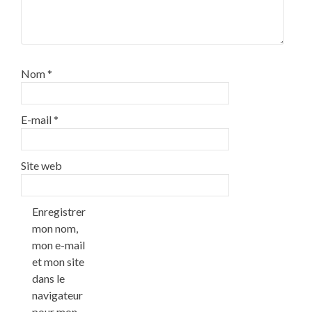
Nom
*
E-mail
*
Site web
Enregistrer
mon nom,
mon e-mail
et mon site
dans le
navigateur
pour mon