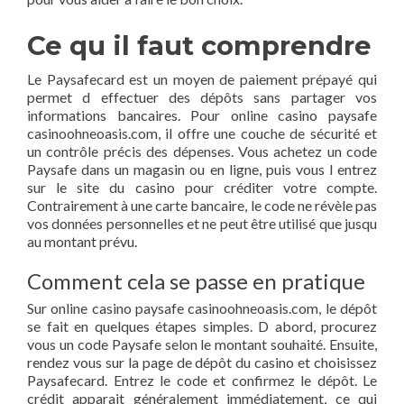
Ce qu il faut comprendre
Le Paysafecard est un moyen de paiement prépayé qui
permet d effectuer des dépôts sans partager vos
informations bancaires. Pour online casino paysafe
casinoohneoasis.com, il offre une couche de sécurité et
un contrôle précis des dépenses. Vous achetez un code
Paysafe dans un magasin ou en ligne, puis vous l entrez
sur le site du casino pour créditer votre compte.
Contrairement à une carte bancaire, le code ne révèle pas
vos données personnelles et ne peut être utilisé que jusqu
au montant prévu.
Comment cela se passe en pratique
Sur online casino paysafe casinoohneoasis.com, le dépôt
se fait en quelques étapes simples. D abord, procurez
vous un code Paysafe selon le montant souhaité. Ensuite,
rendez vous sur la page de dépôt du casino et choisissez
Paysafecard. Entrez le code et confirmez le dépôt. Le
crédit apparait généralement immédiatement, ce qui