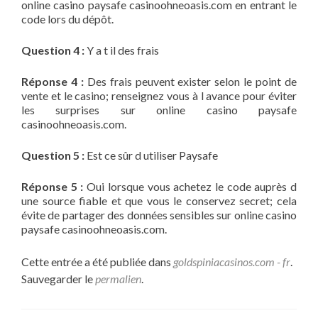
online casino paysafe casinoohneoasis.com en entrant le
code lors du dépôt.
Question 4 :
Y a t il des frais
Réponse 4 :
Des frais peuvent exister selon le point de
vente et le casino; renseignez vous à l avance pour éviter
les surprises sur online casino paysafe
casinoohneoasis.com.
Question 5 :
Est ce sûr d utiliser Paysafe
Réponse 5 :
Oui lorsque vous achetez le code auprès d
une source fiable et que vous le conservez secret; cela
évite de partager des données sensibles sur online casino
paysafe casinoohneoasis.com.
Cette entrée a été publiée dans
goldspiniacasinos.com - fr
.
Sauvegarder le
permalien
.