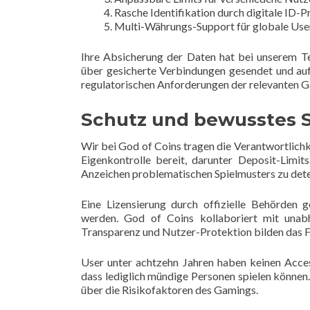
Rasche Identifikation durch digitale ID-P
Multi-Währungs-Support für globale Use
Ihre Absicherung der Daten hat bei unserem T
über gesicherte Verbindungen gesendet und auf
regulatorischen Anforderungen der relevanten 
Schutz und bewusstes S
Wir bei God of Coins tragen die Verantwortlichkei
Eigenkontrolle bereit, darunter Deposit-Limit
Anzeichen problematischen Spielmusters zu dete
Eine Lizensierung durch offizielle Behörden g
werden. God of Coins kollaboriert mit unab
Transparenz und Nutzer-Protektion bilden das F
User unter achtzehn Jahren haben keinen Acces
dass lediglich mündige Personen spielen können.
über die Risikofaktoren des Gamings.