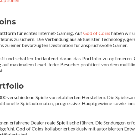
soptionen
oins
lattform für echtes Internet-Gaming. Auf
God of Coins
haben wir 
Erlebnis zu sichern. Die Verbindung aus aktuellster Technology, ge
s zu einer bevorzugten Destination für anspruchsvolle Gamer.
t und schaffen fortlaufend daran, das Portfolio zu optimieren.
ng auf maximalem Level. Jeder Besucher profitiert von dem multili
t.
tfolio
000 verschiedene Spiele von etablierten Herstellern. Die Spieles
aditionelle Spielautomaten, progressive Hauptgewinne sowie inn
denen erfahrene Dealer reale Spieltische führen. Die Sendungen erfo
gefühl. God of Coins kollaboriert exklusiv mit autorisierten Entw
ifiziert sind.