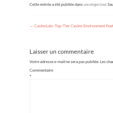
Cette entrée a été publiée dans
uncategorized
. S
←
CasinoLab: Top-Tier Casino Environment Fea
Laisser un commentaire
Votre adresse e-mail ne sera pas publiée.
Les cha
Commentaire
*