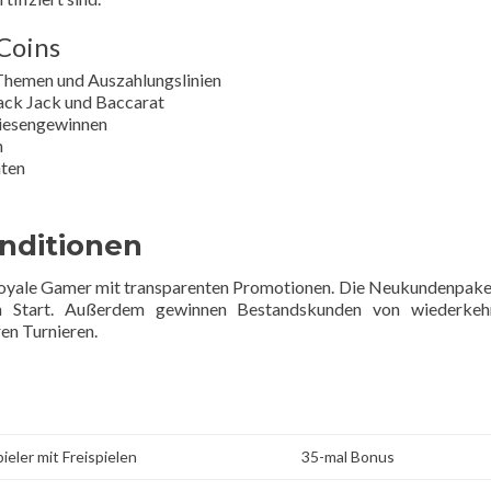
Coins
Themen und Auszahlungslinien
lack Jack und Baccarat
Riesengewinnen
n
nten
nditionen
 loyale Gamer mit transparenten Promotionen. Die Neukundenpake
en Start. Außerdem gewinnen Bestandskunden von wiederkeh
n Turnieren.
eler mit Freispielen
35-mal Bonus