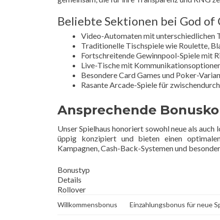
Beliebte Sektionen bei God of 
Video-Automaten mit unterschiedlichen 
Traditionelle Tischspiele wie Roulette, B
Fortschreitende Gewinnpool-Spiele mit 
Live-Tische mit Kommunikationsoptione
Besondere Card Games und Poker-Varia
Rasante Arcade-Spiele für zwischendurch
Ansprechende Bonusko
Unser Spielhaus honoriert sowohl neue als auch
üppig konzipiert und bieten einen optimal
Kampagnen, Cash-Back-Systemen und besondere
Bonustyp
Details
Rollover
Willkommensbonus
Einzahlungsbonus für neue Spi