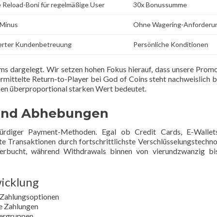
Reload-Boni für regelmäßige User
30x Bonussumme
 Minus
Ohne Wagering-Anforderu
zierter Kundenbetreuung
Persönliche Konditionen
erms dargelegt. Wir setzen hohen Fokus hierauf, dass unsere Prom
ermittelte Return-to-Player bei God of Coins steht nachweislich b
nen überproportional starken Wert bedeutet.
 und Abhebungen
würdiger Payment-Methoden. Egal ob Credit Cards, E-Wallet
 Transaktionen durch fortschrittlichste Verschlüsselungstechno
verbucht, während Withdrawals binnen von vierundzwanzig bi
wicklung
n Zahlungsoptionen
le Zahlungen
zergruppen