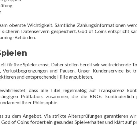
rüfung
r
eam oberste Wichtigkeit. Sämtliche Zahlungsinformationen wer
 sicheren Datenservern gespeichert. God of Coins entspricht sä
Gaming-Behörden.
pielen
t für ihre Spieler ernst. Daher stellen bereit wir weitreichende To
s, Verlustbegrenzungen und Pausen. Unser Kundenservice ist tra
ktieren und entsprechende Hilfe anzubieten.
ewährleistet, dass alle Titel regelmäßig auf Transparenz kontr
hängigen Prüflabors zusammen, die die RNGs kontinuierlich p
undament ihrer Philosophie.
s zu dem Angebot. Via strikte Altersprüfungen garantieren wir 
 God of Coins fördert ein gesundes Spielverhalten und klärt auf p