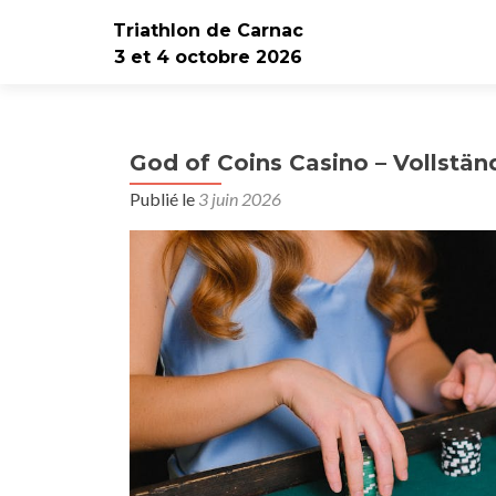
Triathlon de Carnac
3 et 4 octobre 2026
God of Coins Casino – Vollstän
Publié le
3 juin 2026